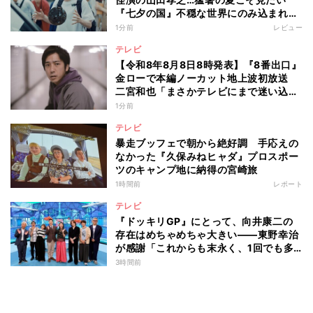
『七夕の国』不穏な世界にのみ込まれる
超常ミステリー
1分前
レビュー
テレビ
【令和8年8月8日8時発表】『8番出口』
金ローで本編ノーカット地上波初放送
二宮和也「まさかテレビにまで迷い込ん
でしまうとは」
1分前
テレビ
暴走ブッフェで朝から絶好調 手応えの
なかった『久保みねヒャダ』プロスポー
ツのキャンプ地に納得の宮崎旅
1時間前
レポート
テレビ
『ドッキリGP』にとって、向井康二の
存在はめちゃめちゃ大きい――東野幸治
が感謝「これからも末永く、1回でも多
く出て」
3時間前