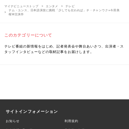
マイナビニューストップ
エンタメ
テレビ
ナム・ユンス、日本語演技に挑戦「少しでも伝われば」チ・チャンウク×今田美
桜W主演作
このカテゴリーについて
テレビ番組の新情報をはじめ、記者発表会や舞台あいさつ、出演者・ス
タッフインタビューなどの取材記事をお届けします。
サイトインフォメーション
お知らせ
利用規約