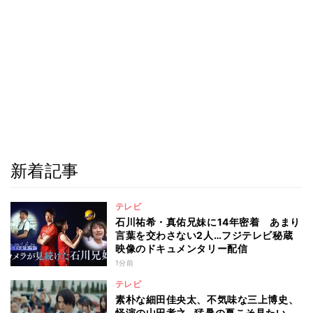
新着記事
テレビ
石川祐希・真佑兄妹に14年密着 あまり
言葉を交わさない2人…フジテレビ秘蔵
映像のドキュメンタリー配信
1分前
テレビ
素朴な細田佳央太、不気味な三上博史、
怪演の山田孝之…猛暑の夏こそ見たい