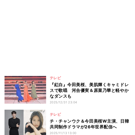
テレビ
『紅白』今田美桜、美肌輝くキャミドレ
スで歌唱 河合優実＆原菜乃華と軽やか
なダンスも
2025/12/31 23:04
テレビ
チ・チャンウク＆今田美桜W主演、日韓
共同制作ドラマが26年世界配信へ
2025/11/13 13:00