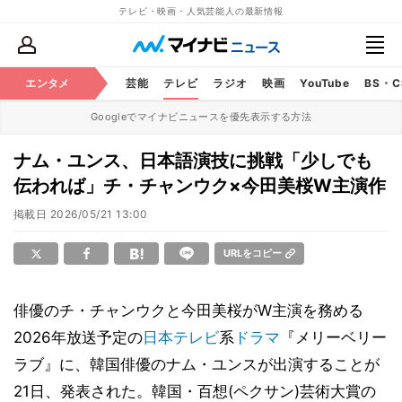
テレビ・映画・人気芸能人の最新情報
エンタメ
芸能
テレビ
ラジオ
映画
YouTube
BS・
Googleでマイナビニュースを優先表示する方法
ナム・ユンス、日本語演技に挑戦「少しでも
伝われば」チ・チャンウク×今田美桜W主演作
掲載日
2026/05/21 13:00
URLをコピー
俳優のチ・チャンウクと今田美桜がW主演を務める
2026年放送予定の
日本テレビ
系
ドラマ
『メリーベリー
ラブ』に、韓国俳優のナム・ユンスが出演することが
21日、発表された。韓国・百想(ペクサン)芸術大賞の