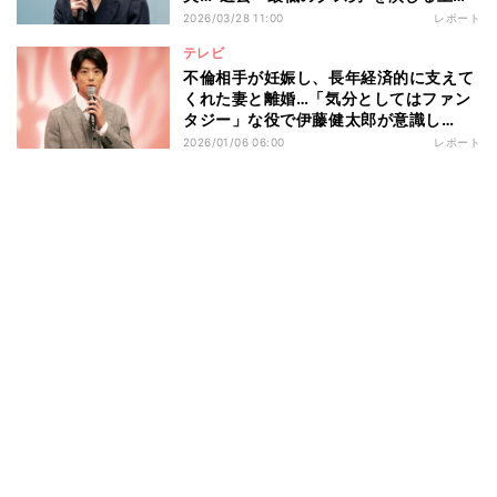
浅香航大が大切にしていることとは ド
2026/03/28 11:00
レポート
ラマ『産まない女はダメですか？ DINKs
テレビ
のトツキトオカ』記者会見
不倫相手が妊娠し、長年経済的に支えて
くれた妻と離婚…「気分としてはファン
タジー」な役で伊藤健太郎が意識し
た“演じ分け” ドラマ『略奪奪婚』記者
2026/01/06 06:00
レポート
会見