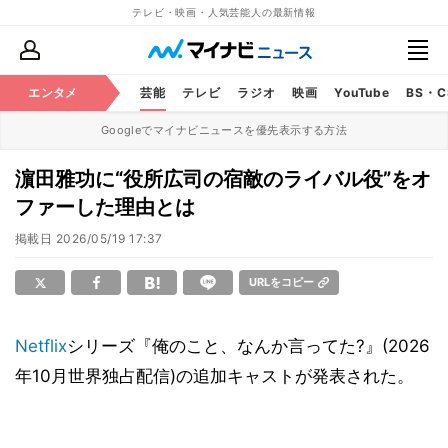
テレビ・映画・人気芸能人の最新情報
エンタメ
芸能
テレビ
ラジオ
映画
YouTube
BS・
Googleでマイナビニュースを優先表示する方法
濵田雅功に“役所広司の宿敵のライバル役”をオ
ファーした理由とは
掲載日
2026/05/19 17:37
URLをコピー
Netflix
シリーズ『俺のこと、なんか言ってた?』(2026
年10月世界独占配信)の追加キャストが発表された。