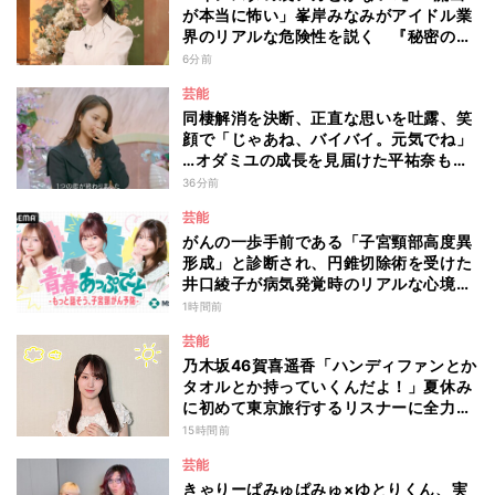
が本当に怖い」峯岸みなみがアイドル業
界のリアルな危険性を説く 『秘密のマ
マ園』特別編
6分前
芸能
同棲解消を決断、正直な思いを吐露、笑
顔で「じゃあね、バイバイ。元気でね」
…オダミユの成長を見届けた平祐奈も思
わず涙 『ガールオアレディ3』
36分前
芸能
がんの一歩手前である「子宮頸部高度異
形成」と診断され、円錐切除術を受けた
井口綾子が病気発覚時のリアルな心境や
葛藤を語る ABEMAトーク番組『青春
1時間前
あっぷで～と -もっと話そう、子宮頸が
芸能
ん予防-』
乃木坂46賀喜遥香「ハンディファンとか
タオルとか持っていくんだよ！」夏休み
に初めて東京旅行するリスナーに全力ア
ドバイス！
15時間前
芸能
きゃりーぱみゅぱみゅ×ゆとりくん、実