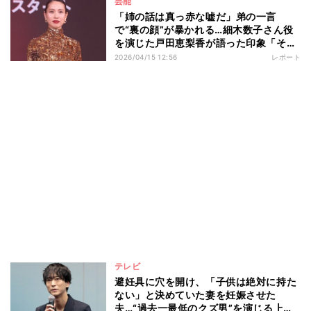
芸能
「姉の話は真っ赤な嘘だ」弟の一言
で“裏の顔”が暴かれる…細木数子さん役
を演じた戸田恵梨香が語った印象「そこ
も一つの魅力だったのかなというふうに
2026/04/15 12:56
レポート
感じています」 Netflixシリーズ『地獄
に堕ちるわよ』配信記念PARTY
テレビ
避妊具に穴を開け、「子供は絶対に持た
ない」と決めていた妻を妊娠させた
夫…“過去一最低のクズ男”を演じる上で