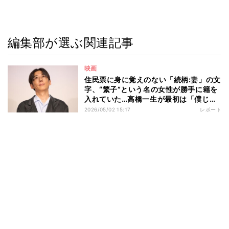
編集部が選ぶ関連記事
映画
住民票に身に覚えのない「続柄:妻」の文
字、“繁子”という名の女性が勝手に籍を
入れていた…高橋一生が最初は「僕じゃ
ないんじゃないかな」と思った役を引き
2026/05/02 15:17
レポート
受けることを決めた「最終的な説得の一
言」とは 映画『ラプソディ・ラプソデ
ィ』公開記念舞台挨拶