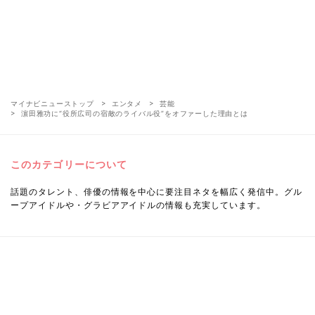
マイナビニューストップ
エンタメ
芸能
濵田雅功に“役所広司の宿敵のライバル役”をオファーした理由とは
このカテゴリーについて
話題のタレント、俳優の情報を中心に要注目ネタを幅広く発信中。グル
ープアイドルや・グラビアアイドルの情報も充実しています。