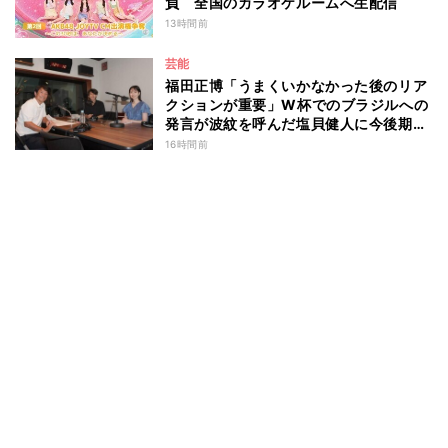
負 全国のカラオケルームへ生配信
13時間前
芸能
福田正博「うまくいかなかった後のリア
クションが重要」W杯でのブラジルへの
発言が波紋を呼んだ塩貝健人に今後期待
することは？
16時間前