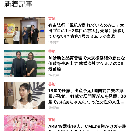
新着記事
芸能
有吉弘行「風紀が乱れているのか…」太
田プロの1～2年目の芸人は先輩に挨拶し
ていない!? 青色1号カミムラが言及
1時間前
芸能
AI診断と品質管理で大規模修繕の新たな
価値を生み出す 株式会社アケボノのDX
最前線
2時間前
芸能
18歳で妊娠、出産予定1週間前に夫の浮
気が発覚、41歳で肛門管がんを発症…36
歳でおばあちゃんになった女性の人生に
島田珠代も思わず涙 『愛のハイエナ
5時間前
season6』
芸能
AKB48選抜16人、CM出演権かけガチ勝