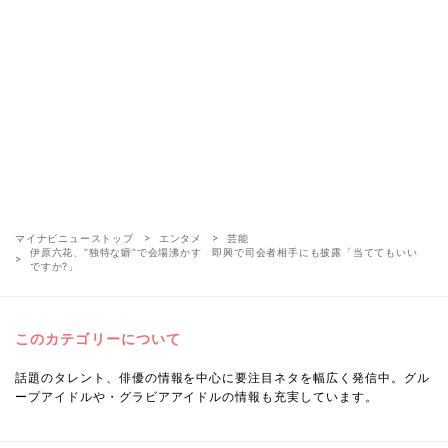
マイナビニューストップ
エンタメ
芸能
伊原六花、“独特な癖”で会場沸かす 即興で司会者相手にも披露「当ててもいい
ですか?」
このカテゴリーについて
話題のタレント、俳優の情報を中心に要注目ネタを幅広く発信中。グル
ープアイドルや・グラビアアイドルの情報も充実しています。