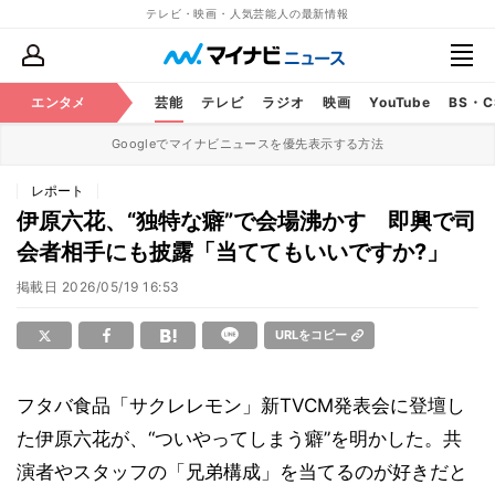
テレビ・映画・人気芸能人の最新情報
エンタメ
芸能
テレビ
ラジオ
映画
YouTube
BS・
Googleでマイナビニュースを優先表示する方法
レポート
伊原六花、“独特な癖”で会場沸かす 即興で司
会者相手にも披露「当ててもいいですか?」
掲載日
2026/05/19 16:53
URLをコピー
フタバ食品「サクレレモン」新TVCM発表会に登壇し
た伊原六花が、“ついやってしまう癖”を明かした。共
演者やスタッフの「兄弟構成」を当てるのが好きだと