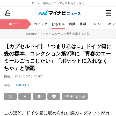
アニメ・特撮などのコアな情報をより深く
アニメ
ホビー
鉄道
コミック
おもちゃ
特撮
将棋
トレンド
キャ
Googleでマイナビニュースを優先表示する方法
【カプセルトイ】「つまり君は…」ドイツ箱に
蝶の標本、コレクション第2弾に「青春のエー
ミールごっこしたい」「ポケットに入れなく
ちゃ」と話題
掲載日
2026/05/18 17:47
著者：
CHIGAKO
URLをコピー
このほど、ドイツ箱に収められた蝶のマグネットがカ