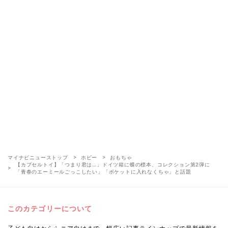
マイナビニューストップ
ホビー
おもちゃ
【カプセルトイ】「つまり君は…」ドイツ箱に蝶の標本、コレクション第2弾に
「青春のエーミールごっこしたい」「ポケットに入れなくちゃ」と話題
このカテゴリーについて