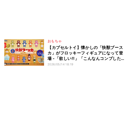
おもちゃ
【カプセルトイ】懐かしの「快獣ブース
カ」がフロッキーフィギュアになって登
場 -「欲しい!!」「こんなんコンプした
いやん…」と話題
2026/05/14 18:19