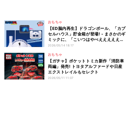
おもちゃ
【ED脳内再生】ドラゴンボール、「カプ
セルハウス」貯金箱が登場! - まさかのギ
ミックに、「こいつはやべええええええ
え」「EDが脳内再生される(笑)」と話題
2026/05/14 18:17
おもちゃ
【ガチャ】ポケットトミカ新作「消防車
両編」発売! トヨタアルファードや日産
エクストレイルもセレクト
2026/05/11 11:07