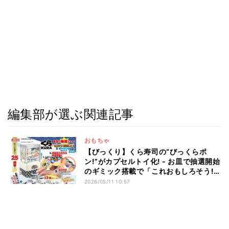
編集部が選ぶ関連記事
おもちゃ
【びっくり】くら寿司の“びっくらポ
ン!”がカプセルトイ化! - お皿で抽選開始
のギミック搭載で「これおもしろそう!」
「えぐいwwwwwwww」と話題
2026/05/11 10:57