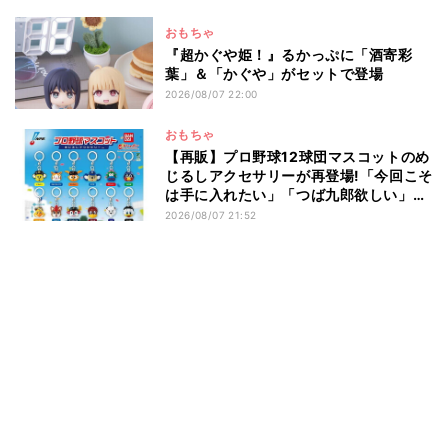
おもちゃ
『超かぐや姫！』るかっぷに「酒寄彩
葉」＆「かぐや」がセットで登場
2026/08/07 22:00
おもちゃ
【再販】プロ野球12球団マスコットのめ
じるしアクセサリーが再登場!「今回こそ
は手に入れたい」「つば九郎欲しい」と
話題
2026/08/07 21:52