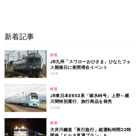
新着記事
鉄道
JR九州「スワローおひさま」ひなたフェ
ス開催日に夜間滞在イベント
3分前
鉄道
JR東日本E653系「碓氷峠号」上野～横
川間特別運行、旅行商品を発売
23分前
鉄道
大井川鐵道「夜行急行」総運転時間22時
間超「ヒルネ直通プラン」も