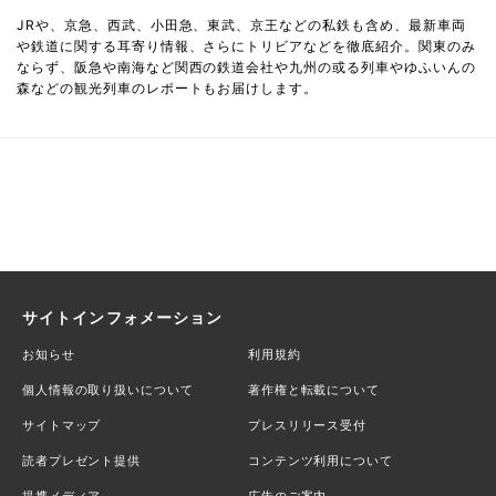
JRや、京急、西武、小田急、東武、京王などの私鉄も含め、最新車両
や鉄道に関する耳寄り情報、さらにトリビアなどを徹底紹介。関東のみ
ならず、阪急や南海など関西の鉄道会社や九州の或る列車やゆふいんの
森などの観光列車のレポートもお届けします。
サイトインフォメーション
お知らせ
利用規約
個人情報の取り扱いについて
著作権と転載について
サイトマップ
プレスリリース受付
読者プレゼント提供
コンテンツ利用について
提携メディア
広告のご案内