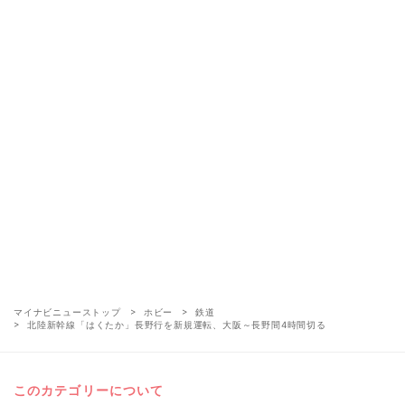
マイナビニューストップ
ホビー
鉄道
北陸新幹線「はくたか」長野行を新規運転、大阪～長野間4時間切る
このカテゴリーについて