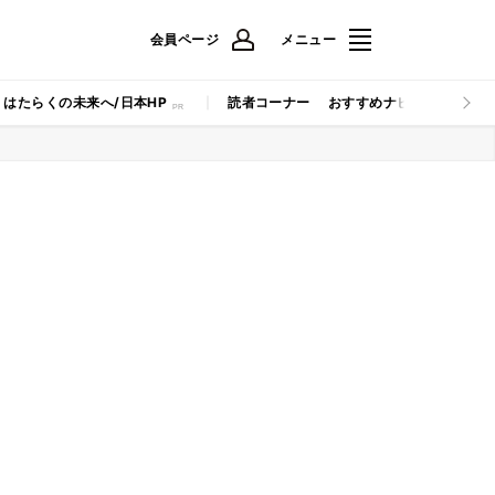
会員ページ
メニュー
はたらくの未来へ/日本HP
読者コーナー
おすすめナビ
マイナビB