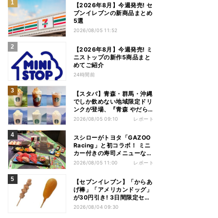
【2026年8月】今週発売! セ
ブンイレブンの新商品まとめ
5選
2026/08/05 11:52
【2026年8月】今週発売! ミ
ニストップの新作5商品まと
めてご紹介
24時間前
【スタバ】青森・群馬・沖縄
でしか飲めない地域限定ドリ
ンクが登場、『青森 やだら
めぇりんご アーモンドミル
2026/08/05 09:10
レポート
ク フラペチーノ』など6種を
本気レビュー
スシローがトヨタ「GAZOO
Racing」と初コラボ！ ミニ
カー付きの寿司メニューなど
注目のコンテンツは？
2026/08/05 11:00
レポート
【セブンイレブン】「からあ
げ棒」「アメリカンドッグ」
が30円引き! 3日間限定セー
ル開催!
2026/08/04 09:30