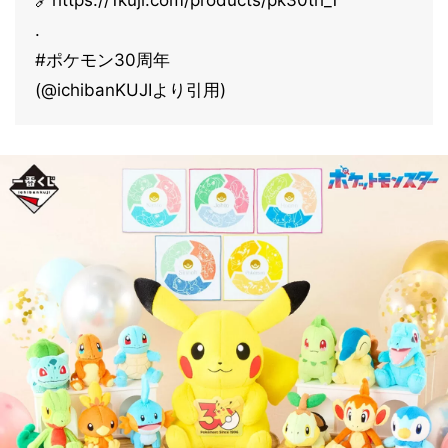
🔗https://1kuji.com/products/pk30th_1
.
#ポケモン30周年
(@ichibanKUJIより引用)