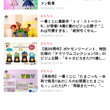
ァン歓喜
2026/05/07 10:13
おもちゃ
一番くじに最新作「トイ・ストーリー
5」が登場! A賞C賞のビジュ公開で「こ
れは可愛すぎる」「絶対引くやん
か...w」とファン歓喜
2026/05/01 08:25
おもちゃ
【祝30周年】ポケモンリーメント、特別
仕様の「テラリウムコレクション10」の
ビジュ公開 -「キャタピカきた!!!!嬉し
い!!!!」「どれも当たりやないかーぃ!」
2026/04/13 10:06
の声
おもちゃ
【再発売】一番くじに「たまごっち ～令
和で発見!!あのころのお部屋とたまごっ
ち～」ふたたび! -「再販きたー!!」「今
度こそくちぱっちのグラス手に入れる
2026/04/27 18:12
ぞ。。。。。」と話題