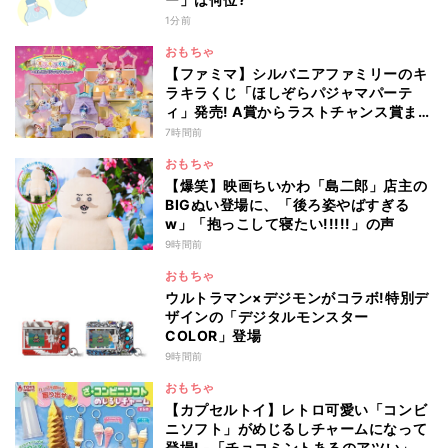
1分前
おもちゃ
【ファミマ】シルバニアファミリーのキ
ラキラくじ「ほしぞらパジャマパーテ
ィ」発売! A賞からラストチャンス賞まで
を一覧で紹介
7時間前
おもちゃ
【爆笑】映画ちいかわ「島二郎」店主の
BIGぬい登場に、「後ろ姿やばすぎる
w」「抱っこして寝たい!!!!!」の声
9時間前
おもちゃ
ウルトラマン×デジモンがコラボ!特別デ
ザインの「デジタルモンスター
COLOR」登場
9時間前
おもちゃ
【カプセルトイ】レトロ可愛い「コンビ
ニソフト」がめじるしチャームになって
登場! -「チョコミントあるのアツい」