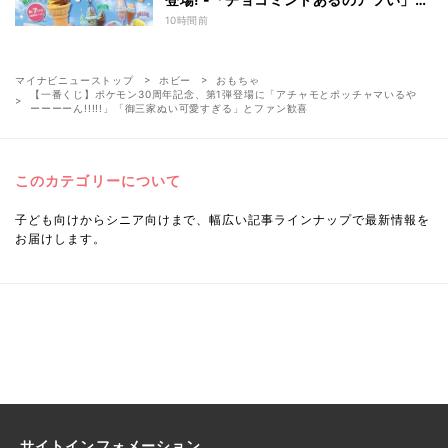
「中身出せるのたのしい」と話題
10時間前
マイナビニューストップ
ホビー
おもちゃ
【一番くじ】ポケモン30周年記念、第1弾登場に「アチャモとポッチャマいるや
ーーーーん!!!!!」「御三家ぬい可愛すぎる」とファン歓喜
このカテゴリーについて
子ども向けからシニア向けまで、幅広い記事ラインナップで最新情報を
お届けします。
サイトインフォメーション