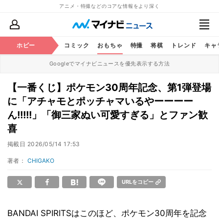
アニメ・特撮などのコアな情報をより深く
アニメ
ホビー
鉄道
コミック
おもちゃ
特撮
将棋
トレンド
キャ
Googleでマイナビニュースを優先表示する方法
【一番くじ】ポケモン30周年記念、第1弾登場
に「アチャモとポッチャマいるやーーーー
ん!!!!!」「御三家ぬい可愛すぎる」とファン歓
喜
掲載日
2026/05/14 17:53
著者：
CHIGAKO
URLをコピー
BANDAI SPIRITSはこのほど、ポケモン30周年を記念