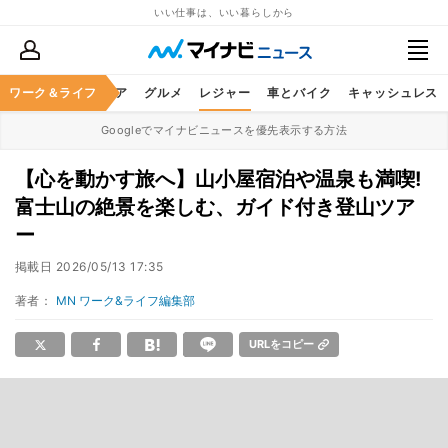
いい仕事は、いい暮らしから
暮らし
ワーク＆ライフ
ヘルスケア
グルメ
レジャー
車とバイク
キャッシュレス
Googleでマイナビニュースを優先表示する方法
【心を動かす旅へ】山小屋宿泊や温泉も満喫!
富士山の絶景を楽しむ、ガイド付き登山ツア
ー
掲載日
2026/05/13 17:35
著者：
MN ワーク&ライフ編集部
URLをコピー