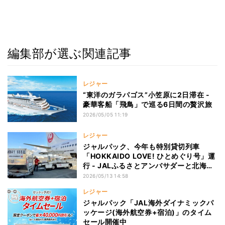
編集部が選ぶ関連記事
レジャー
“東洋のガラパゴス”小笠原に2日滞在 -
豪華客船「飛鳥」で巡る6日間の贅沢旅
2026/05/05 11:19
レジャー
ジャルパック、今年も特別貸切列車
「HOKKAIDO LOVE! ひとめぐり号」運
行 - JALふるさとアンバサダーと北海道
を巡る5-6日間
2026/05/13 14:58
レジャー
ジャルパック「JAL海外ダイナミックパ
ッケージ(海外航空券+宿泊)」のタイム
セール開催中