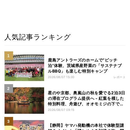
人気記事ランキング
鹿島アントラーズのホームで“ピッチ
泊”体験、茨城県産野菜の「サステナブ
ルBBQ」も楽しむ特別キャンプ
2026/08/07 15:00
レポート
星のや京都、奥嵐山の秋を愛でる2泊3日
の滞在プログラム提供へ - 紅葉を模した
特別料理、舟遊び、オオモミジの下でお
こなう深呼吸など
2026/08/07 09:15
【静岡】ヤマハ発動機の本社で体験型謎