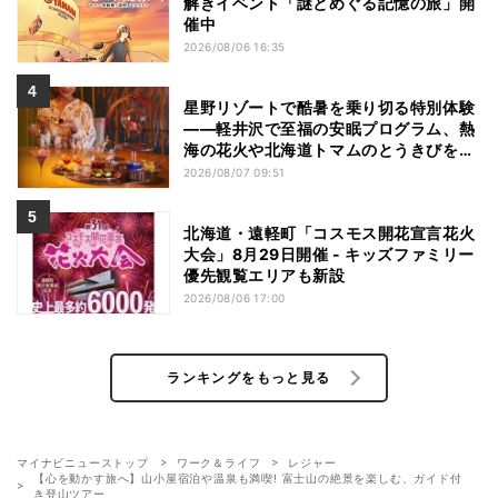
解きイベント「謎とめぐる記憶の旅」開
催中
2026/08/06 16:35
星野リゾートで酷暑を乗り切る特別体験
——軽井沢で至福の安眠プログラム、熱
海の花火や北海道トマムのとうきびを主
役にしたアフタヌーンティー
2026/08/07 09:51
北海道・遠軽町「コスモス開花宣言花火
大会」8月29日開催 - キッズファミリー
優先観覧エリアも新設
2026/08/06 17:00
ランキングをもっと見る
マイナビニューストップ
ワーク＆ライフ
レジャー
【心を動かす旅へ】山小屋宿泊や温泉も満喫! 富士山の絶景を楽しむ、ガイド付
き登山ツアー