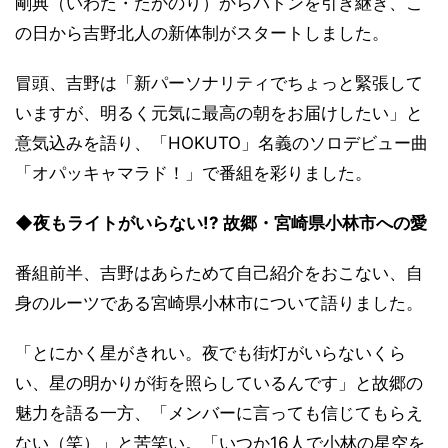
剛典（いわた・たかのり）からバトンを引き継ぎ、こ
の日から吉野北人の新体制がスタートしました。
冒頭、吉野は「新パーソナリティでちょっと緊張して
いますが、明るく元気に最高の朝をお届けしたい」と
意気込みを語り、「HOKUTO」名義のソロデビュー曲
「オパッキャマラド！」で番組を彩りました。
◆夜もライトがいらない!? 故郷・宮崎県小林市への愛
番組前半、吉野はあらためて自己紹介をおこない、自
身のルーツである宮崎県小林市について語りました。
「とにかく星がきれい。夜でも街灯がいらないくら
い、星の明かりが街を照らしているんです」と故郷の
魅力を語る一方、「メンバーに言っても信じてもらえ
ない（笑）」と苦笑い。「いつか16人で小林の星空を