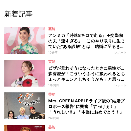
新着記事
芸能
アンミカ「時速8キロで走る」→交際前
の夫「速すぎる」 このやり取りに生じ
ていた“ある誤解”とは 結婚に至るきっ
かけとなったマラソンデート秘話「誤解
10分前
レポート
を解かなかったら今の幸せがなかった」
芸能
ピザが垂れそうになったときに男性が…
森香澄が「こういうふうに扱われるとち
ょっとキュンとしちゃうかも」と思った
出来事を語る
1時間前
レポート
芸能
Mrs. GREEN APPLEライブ後の“結婚プ
ロポーズ報告”に興奮「すっげぇ！」
「うれしい!!」「本当におめでとう！」
2時間前
芸能