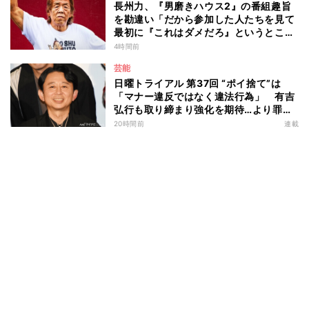
長州力、『男磨きハウス2』の番組趣旨
を勘違い「だから参加した人たちを見て
最初に『これはダメだろ』というところ
からのスタートですね」
4時間前
芸能
日曜トライアル 第37回 “ポイ捨て”は
「マナー違反ではなく違法行為」 有吉
弘行も取り締まり強化を期待…より罪が
重くなる“ポイ捨て”とは 大垣優希弁護
20時間前
連載
士が解説