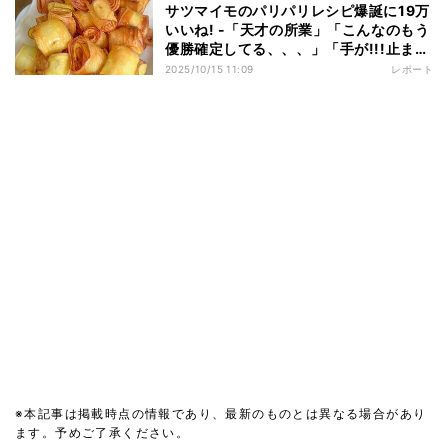
サツマイモのパリパリレシピ爆誕に19万
いいね! -「天才の所業」「こんなのもう
優勝確定してる、、、」「手が!!!止まら
ない!!!!!!!」と話題沸騰
2025/10/15 11:09
レポート
※本記事は掲載時点の情報であり、最新のものとは異なる場合があり
ます。予めご了承ください。