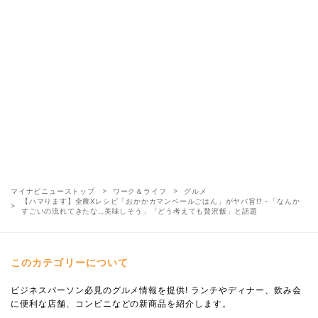
マイナビニューストップ
ワーク＆ライフ
グルメ
【ハマります】全農Xレシピ「おかかカマンベールごはん」がヤバ旨⁉ -「なんか
すごいの流れてきたな…美味しそう」「どう考えても贅沢飯」と話題
このカテゴリーについて
ビジネスパーソン必見のグルメ情報を提供! ランチやディナー、飲み会
に便利な店舗、コンビニなどの新商品を紹介します。