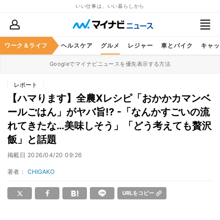
いい仕事は、いい暮らしから
ワーク＆ライフ
マネー
暮らし
ヘルスケア
グルメ
レジャー
車とバイク
キャッ
Googleでマイナビニュースを優先表示する方法
レポート
【ハマります】全農Xレシピ「おかかカマンベ
ールごはん」がヤバ旨⁉ -「なんかすごいの流
れてきたな…美味しそう」「どう考えても贅沢
飯」と話題
掲載日
2026/04/20 09:26
著者：
CHIGAKO
URLをコピー