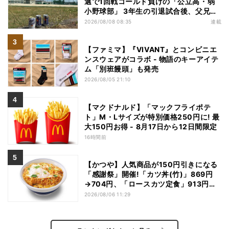
選で1回戦コールド負けの「公立高・弱
小野球部」 3年生の引退試合後、父兄
が“現場”で取り出したのは……
2026/08/08 08:35
連載
【ファミマ】『VIVANT』とコンビニエ
ンスウェアがコラボ - 物語のキーアイテ
ム「別班饅頭」も発売
2026/08/05 21:10
【マクドナルド】「マックフライポテ
ト」M・Lサイズが特別価格250円に! 最
大150円お得 - 8月17日から12日間限定
16時間前
【かつや】人気商品が150円引きになる
「感謝祭」開催!「カツ丼(竹)」869円
→704円、「ロースカツ定食」913円
→748円に - 8日間限定
2026/08/06 11:29