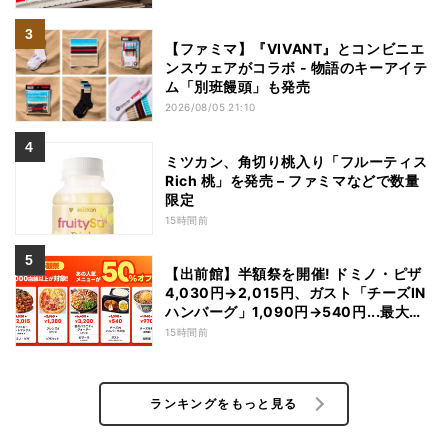
【ファミマ】『VIVANT』とコンビニエ
ンスウェアがコラボ - 物語のキーアイテ
ム「別班饅頭」も発売
2026/08/05 21:10
ミツカン、角切り桃入り「フルーティス
Rich 桃」を発売 – ファミマなどで数量
限定
15時間前
【出前館】半額祭を開催! ドミノ・ピザ
4,030円→2,015円、ガスト「チーズIN
ハンバーグ」1,090円→540円...最大
1,500円OFFの「リピ得クーポン」も配
15時間前
布
ランキングをもっと見る