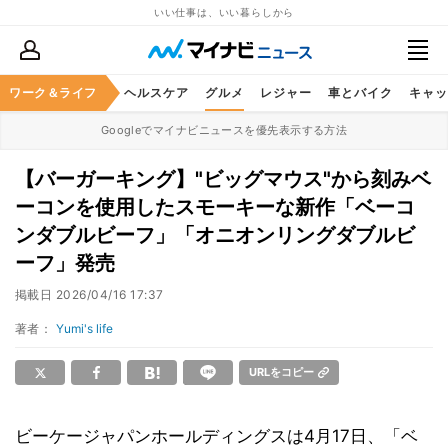
いい仕事は、いい暮らしから
ワーク＆ライフ
マネー
暮らし
ヘルスケア
グルメ
レジャー
車とバイク
キャッ
Googleでマイナビニュースを優先表示する方法
【バーガーキング】"ビッグマウス"から刻みベ
ーコンを使用したスモーキーな新作「ベーコ
ンダブルビーフ」「オニオンリングダブルビ
ーフ」発売
掲載日
2026/04/16 17:37
著者：
Yumi's life
URLをコピー
ビーケージャパンホールディングスは4月17日、「ベ