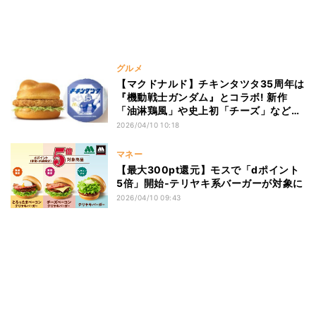
グルメ
【マクドナルド】チキンタツタ35周年は
『機動戦士ガンダム』とコラボ! 新作
「油淋鶏風」や史上初「チーズ」など全
6種を発売
2026/04/10 10:18
マネー
【最大300pt還元】モスで「dポイント
5倍」開始‐テリヤキ系バーガーが対象に
2026/04/10 09:43