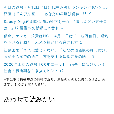
今日の運勢 4月12日（日）12星座占いランキング第1位は天
秤座（てんびん座）！ あなたの星座は何位…!?
Saucy Dog石原慎也 歯の矯正を告白「1番しんどい五十音
は…」!? 滑舌への影響に本音も
借金、ケンカ、浪費はNG！ 4月11日は「一粒万倍日」運気
を下げる行動と、未来を輝かせる過ごし方
江原啓之「それは愛じゃない」「ただの価値観の押し付け」
我が子の家での過ごし方を案ずる母親に愛の喝！
2026年上期の運勢【60年に一度】「丙午」に負けない！
社会の転換期を生き抜くヒント
※本記事は掲載時点の情報であり、最新のものとは異なる場合があり
ます。予めご了承ください。
あわせて読みたい