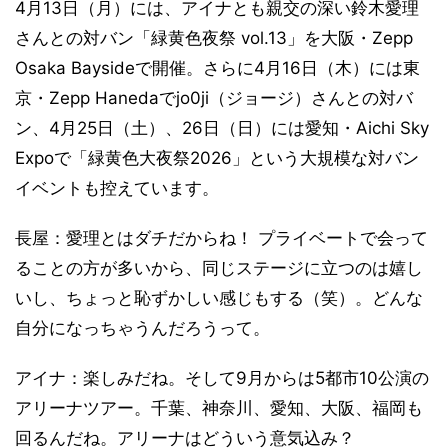
4月13日（月）には、アイナとも親交の深い鈴木愛理
さんとの対バン「緑黄色夜祭 vol.13」を大阪・Zepp
Osaka Baysideで開催。さらに4月16日（木）には東
京・Zepp Hanedaでjo0ji（ジョージ）さんとの対バ
ン、4月25日（土）、26日（日）には愛知・Aichi Sky
Expoで「緑黄色大夜祭2026」という大規模な対バン
イベントも控えています。
長屋：愛理とはダチだからね！ プライベートで会って
ることの方が多いから、同じステージに立つのは嬉し
いし、ちょっと恥ずかしい感じもする（笑）。どんな
自分になっちゃうんだろうって。
アイナ：楽しみだね。そして9月からは5都市10公演の
アリーナツアー。千葉、神奈川、愛知、大阪、福岡も
回るんだね。アリーナはどういう意気込み？