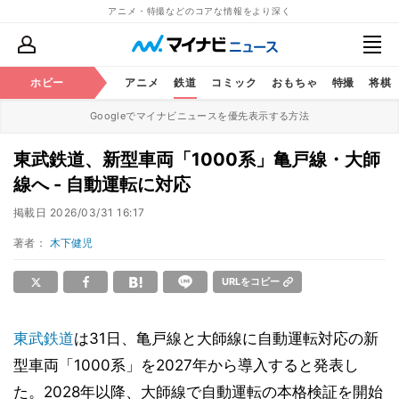
アニメ・特撮などのコアな情報をより深く
ホビー
アニメ
鉄道
コミック
おもちゃ
特撮
将棋
Googleでマイナビニュースを優先表示する方法
東武鉄道、新型車両「1000系」亀戸線・大師
線へ - 自動運転に対応
掲載日
2026/03/31 16:17
著者：
木下健児
URLをコピー
東武鉄道
は31日、亀戸線と大師線に自動運転対応の新
型車両「1000系」を2027年から導入すると発表し
た。2028年以降、大師線で自動運転の本格検証を開始