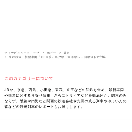
マイナビニューストップ
ホビー
鉄道
東武鉄道、新型車両「1000系」亀戸線・大師線へ - 自動運転に対応
このカテゴリーについて
JRや、京急、西武、小田急、東武、京王などの私鉄も含め、最新車両
や鉄道に関する耳寄り情報、さらにトリビアなどを徹底紹介。関東のみ
ならず、阪急や南海など関西の鉄道会社や九州の或る列車やゆふいんの
森などの観光列車のレポートもお届けします。