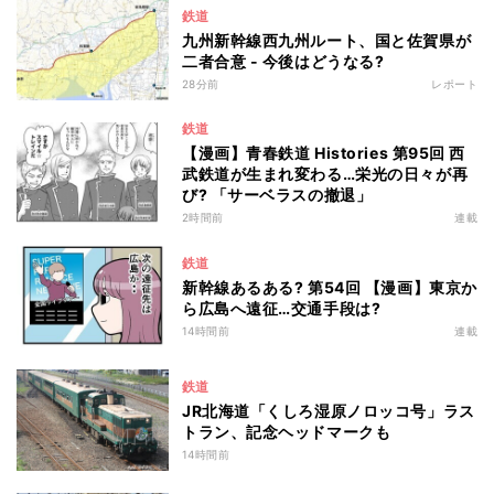
鉄道
九州新幹線西九州ルート、国と佐賀県が
二者合意 - 今後はどうなる?
28分前
レポート
鉄道
【漫画】青春鉄道 Histories 第95回 西
武鉄道が生まれ変わる…栄光の日々が再
び? 「サーベラスの撤退」
2時間前
連載
鉄道
新幹線あるある? 第54回 【漫画】東京か
ら広島へ遠征…交通手段は?
14時間前
連載
鉄道
JR北海道「くしろ湿原ノロッコ号」ラス
トラン、記念ヘッドマークも
14時間前