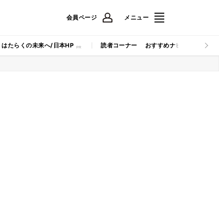
会員ページ
メニュー
はたらくの未来へ/日本HP
読者コーナー
おすすめナビ
マイナビB