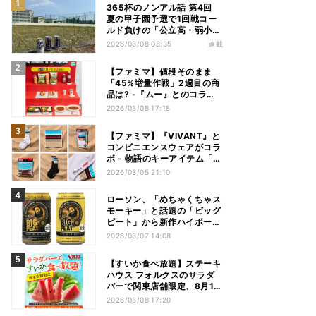
365杯のノンアル話 第4回
夏の甲子園予選で1回戦コー
ルド負けの「公立高・弱小野
球部」 3年生の引退試合後、
2026/08/08 08:35
連載
父兄が“現場”で取り出したの
は……
【ファミマ】値段そのまま
「45%増量作戦」2週目の商
品は? -『ムー』とのコラボ
グッズもオンラインに登場
2026/08/08 17:18
【ファミマ】『VIVANT』と
コンビニエンスウェアがコラ
ボ - 物語のキーアイテム「別
班饅頭」も発売
2026/08/05 21:10
ローソン、「めちゃくちゃス
モーキー」と話題の「ビッグ
ピート」から新作ハイボール
缶＆ミニボトル発売
2026/08/07 14:08
【すいか食べ放題】ステーキ
ハウス フォルクスのサラダ
バーで関東店舗限定、8月16
日まで開催
2026/08/08 17:20