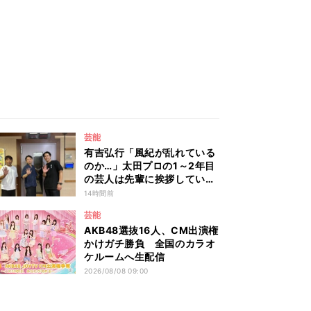
芸能
有吉弘行「風紀が乱れている
のか…」太田プロの1～2年目
の芸人は先輩に挨拶していな
い!? 青色1号カミムラが言及
14時間前
芸能
AKB48選抜16人、CM出演権
かけガチ勝負 全国のカラオ
ケルームへ生配信
2026/08/08 09:00