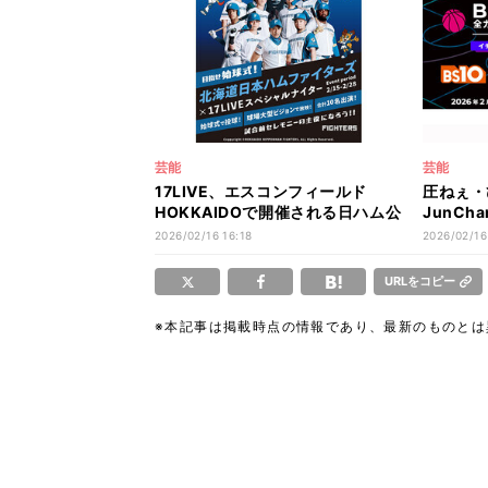
芸能
芸能
17LIVE、エスコンフィールド
圧ねぇ・
HOKKAIDOで開催される日ハム公
JunCh
式戦の始球式を行うライバー決定
『バスケ
2026/02/16 16:18
2026/02/16
イベント開催
URLをコピー
※本記事は掲載時点の情報であり、最新のものと