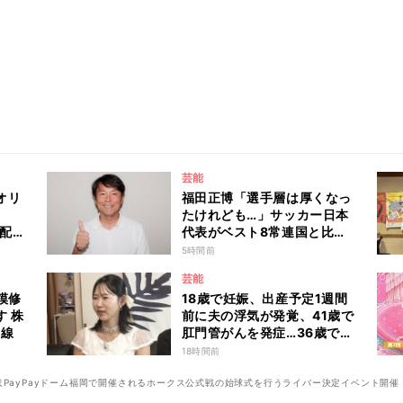
芸能
オリ
福田正博「選手層は厚くなっ
たけれども…」サッカー日本
」配
代表がベスト8常連国と比べ
を歌
て足りないものとは？
5時間前
芸能
模修
18歳で妊娠、出産予定1週間
 株
前に夫の浮気が発覚、41歳で
前線
肛門管がんを発症…36歳でお
ばあちゃんになった女性の人
18時間前
生に島田珠代も思わず涙
『愛のハイエナ season6』
みずほPayPayドーム福岡で開催されるホークス公式戦の始球式を行うライバー決定イベント開催