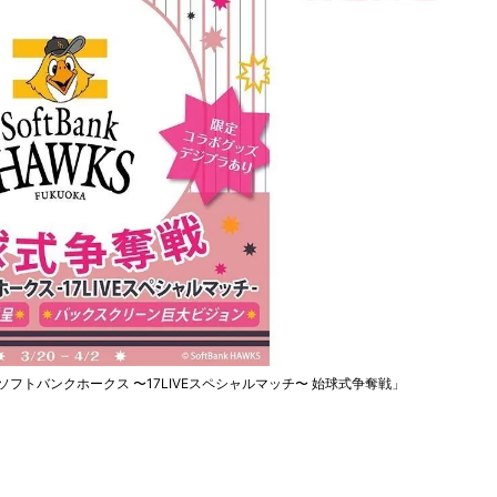
ソフトバンクホークス 〜17LIVEスペシャルマッチ〜 始球式争奪戦」