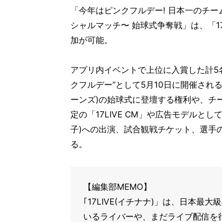
「今年はピンクフルデー! 日本一のチームふ
シャルマッチ〜 始球式争奪戦」は、「1
加が可能。
アプリ内イベントで上位に入賞した計5名
クフルデー”として5月10日に開催され
ーンズ)の始球式に登壇する権利や、チ
定の「17LIVE CM」や広告モデル
子)への出演、試合観戦チケット、選手
る。
【編集部MEMO】
｢17LIVE(イチナナ)」は、日本
いるライバーや、まだライブ配信を