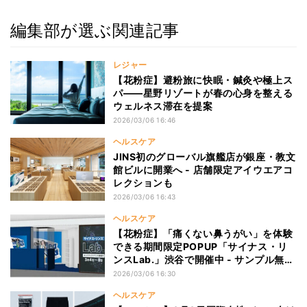
編集部が選ぶ関連記事
レジャー
【花粉症】避粉旅に快眠・鍼灸や極上ス
パ——星野リゾートが春の心身を整える
ウェルネス滞在を提案
2026/03/06 16:46
ヘルスケア
JINS初のグローバル旗艦店が銀座・教文
館ビルに開業へ - 店舗限定アイウエアコ
レクションも
2026/03/06 16:43
ヘルスケア
【花粉症】「痛くない鼻うがい」を体験
できる期間限定POPUP「サイナス・リ
ンスLab.」渋谷で開催中 - サンプル無料
配布も
2026/03/06 16:30
ヘルスケア