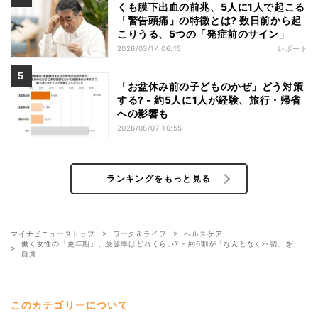
くも膜下出血の前兆、5人に1人で起こる
「警告頭痛」の特徴とは? 数日前から起
こりうる、5つの「発症前のサイン」
2026/03/14 06:15
レポート
「お盆休み前の子どものかぜ」どう対策
する? - 約5人に1人が経験、旅行・帰省
への影響も
2026/08/07 10:55
ランキングをもっと見る
マイナビニューストップ
ワーク＆ライフ
ヘルスケア
働く女性の「更年期」、受診率はどれくらい? - 約6割が「なんとなく不調」を
自覚
このカテゴリーについて