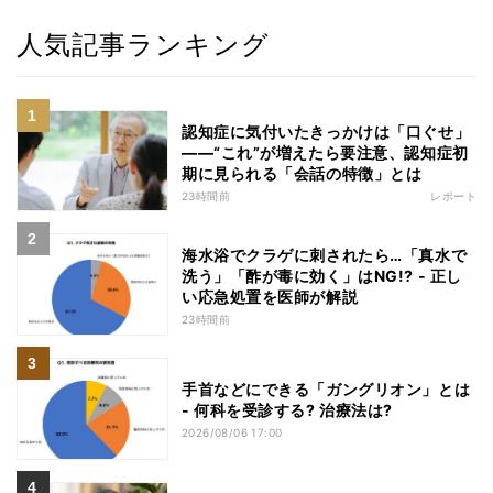
人気記事ランキング
認知症に気付いたきっかけは「口ぐせ」
――“これ”が増えたら要注意、認知症初
期に見られる「会話の特徴」とは
23時間前
レポート
海水浴でクラゲに刺されたら…「真水で
洗う」「酢が毒に効く」はNG!? - 正し
い応急処置を医師が解説
23時間前
手首などにできる「ガングリオン」とは
- 何科を受診する? 治療法は?
2026/08/06 17:00