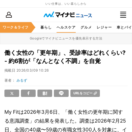
いい仕事は、いい暮らしから
ジネススキル
ワーク＆ライフ
マネー
暮らし
ヘルスケア
グルメ
レジャー
車とバイ
Googleでマイナビニュースを優先表示する方法
働く女性の「更年期」、受診率はどれくらい?
- 約6割が「なんとなく不調」を自覚
掲載日
2026/03/09 10:26
著者：
みるず
URLをコピー
My Fitは2026年3月6日、「働く女性の更年期に関す
る意識調査」の結果を発表した。調査は2026年2月25
日、全国の40歳〜59歳の有職女性300人を対象に、イ