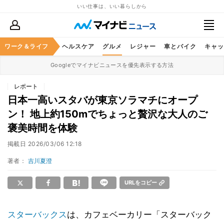
いい仕事は、いい暮らしから
ワーク＆ライフ
マネー
暮らし
ヘルスケア
グルメ
レジャー
車とバイク
キャッ
Googleでマイナビニュースを優先表示する方法
レポート
日本一高いスタバが東京ソラマチにオープ
ン！ 地上約150mでちょっと贅沢な大人のご
褒美時間を体験
掲載日
2026/03/06 12:18
著者：
吉川夏澄
URLをコピー
スターバックス
は、カフェベーカリー「スターバック