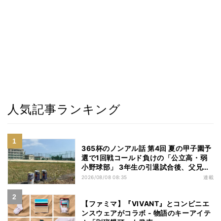
人気記事ランキング
365杯のノンアル話 第4回 夏の甲子園予
選で1回戦コールド負けの「公立高・弱
小野球部」 3年生の引退試合後、父兄
が“現場”で取り出したのは……
2026/08/08 08:35
連載
【ファミマ】『VIVANT』とコンビニエ
ンスウェアがコラボ - 物語のキーアイテ