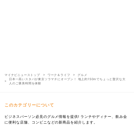
マイナビニューストップ
ワーク＆ライフ
グルメ
日本一高いスタバが東京ソラマチにオープン！ 地上約150mでちょっと贅沢な大
人のご褒美時間を体験
このカテゴリーについて
ビジネスパーソン必見のグルメ情報を提供! ランチやディナー、飲み会
に便利な店舗、コンビニなどの新商品を紹介します。