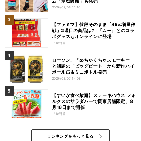
ム「別班饅頭」も発売
2026/08/05 21:10
【ファミマ】値段そのまま「45%増量作
戦」2週目の商品は? -『ムー』とのコラ
ボグッズもオンラインに登場
18時間前
ローソン、「めちゃくちゃスモーキー」
と話題の「ビッグピート」から新作ハイ
ボール缶＆ミニボトル発売
2026/08/07 14:08
【すいか食べ放題】ステーキハウス フォ
ルクスのサラダバーで関東店舗限定、8
月16日まで開催
18時間前
ランキングをもっと見る