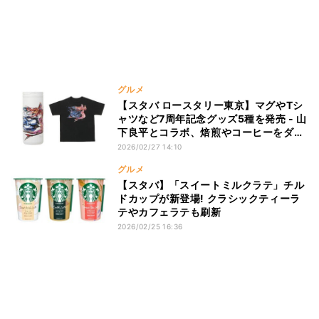
グルメ
【スタバ ロースタリー東京】マグやTシ
ャツなど7周年記念グッズ5種を発売 - 山
下良平とコラボ、焙煎やコーヒーをダイ
ナミックに表現
2026/02/27 14:10
グルメ
【スタバ】「スイートミルクラテ」チル
ドカップが新登場! クラシックティーラ
テやカフェラテも刷新
2026/02/25 16:36