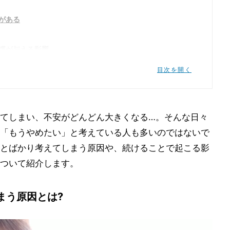
がある
慣が与える影響
る
目次を開く
損なう
る
人を巻き込んでしまう
てしまい、不安がどんどん大きくなる…。そんな日々
「もうやめたい」と考えている人も多いのではないで
分から解放される方法
とばかり考えてしまう原因や、続けることで起こる影
を否定しない
ついて紹介します。
みる
ない時間を意識的に作る
まう原因とは?