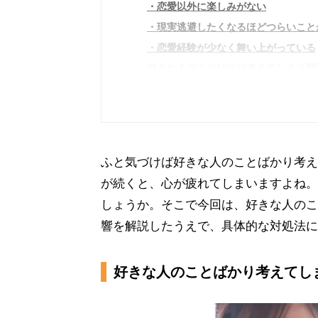
恋愛以外に楽しみがない
現実逃避したくなるほどつらいこと
恋愛経験が少なく舞い上がっている
好きな人のことばかり考えてしまう習
仕事や勉強に集中できずミスが起き
寝不足・食欲低下などが続き健康を
自分の存在が好きな相手の負担にな
感情の浮き沈みが激しくなり周囲の
ふと気づけば好きな人のことばかり考え
友人と疎遠になる
が続くと、心が疲れてしまいますよね。
好きな人のことばかり考えてしまう自
しょうか。そこで今回は、好きな人のこ
好きな人のことを考えてしまう自分
響を解説したうえで、具体的な対処法に
自分の気持ちを書き出して整理して
好きな人のことを考える時間と考え
好きな人のことばかり考えてし
SNSを見る回数を減らす
軽い運動などで体を動かす
ひとりでも楽しいことを見つける