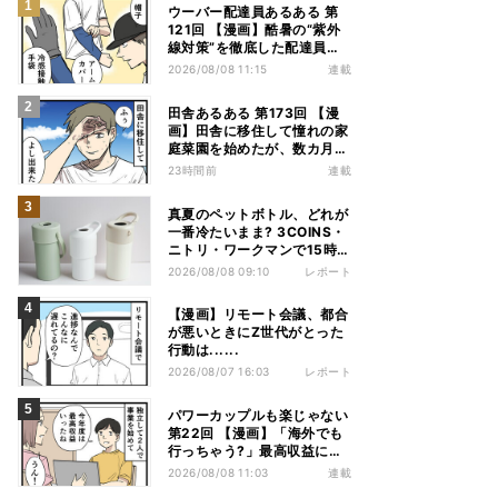
ウーバー配達員あるある 第
121回 【漫画】酷暑の“紫外
線対策”を徹底した配達員
が、数カ月後に絶句した理由
2026/08/08 11:15
連載
田舎あるある 第173回 【漫
画】田舎に移住して憧れの家
庭菜園を始めたが、数カ月後
の光景に絶句
23時間前
連載
真夏のペットボトル、どれが
一番冷たいまま? 3COINS・
ニトリ・ワークマンで15時間
検証してみた
2026/08/08 09:10
レポート
【漫画】リモート会議、都合
が悪いときにZ世代がとった
行動は......
2026/08/07 16:03
レポート
パワーカップルも楽じゃない
第22回 【漫画】「海外でも
行っちゃう?」最高収益に喜
ぶ夫婦、直後に届いた“通知
2026/08/08 11:03
連載
書”で現実に戻された