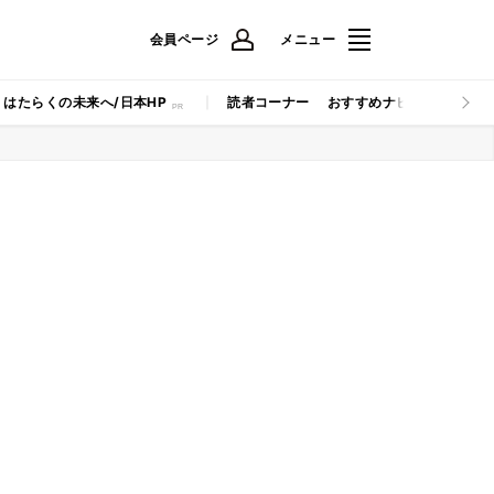
会員ページ
メニュー
はたらくの未来へ/日本HP
読者コーナー
おすすめナビ
マイナビB