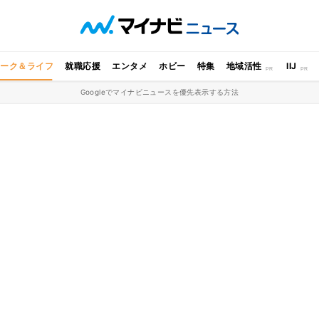
ワーク＆ライフ
就職応援
エンタメ
ホビー
特集
地域活性
IIJ
Googleでマイナビニュースを優先表示する方法