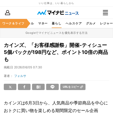
いい仕事は、いい暮らしから
ャリア
ワーク＆ライフ
ビジネススキル
マネー
暮らし
ヘルスケア
グルメ
レジャー
Googleでマイナビニュースを優先表示する方法
カインズ、「お客様感謝祭」開催‐ティシュー
5個パックが198円など、ポイント10倍の商品
も
掲載日
2026/06/05 07:30
著者：
フォルサ
URLをコピー
カインズは6月3日から、人気商品や季節商品を中心に
おトクに買い物を楽しめる期間限定のセール企画