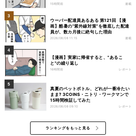
15時間前
連載
ウーバー配達員あるある 第121回 【漫
画】酷暑の“紫外線対策”を徹底した配達
員が、数カ月後に絶句した理由
2026/08/08 11:15
連載
【漫画】実家に帰省すると、"あるこ
と"の繰り返し
16時間前
レポート
真夏のペットボトル、どれが一番冷たい
まま? 3COINS・ニトリ・ワークマンで
15時間検証してみた
2026/08/08 09:10
レポート
ランキングをもっと見る