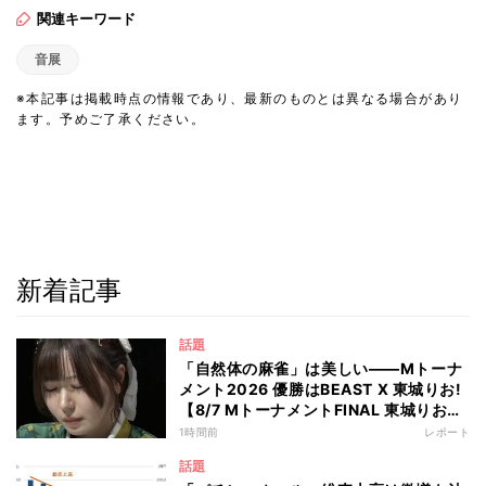
関連キーワード
音展
※本記事は掲載時点の情報であり、最新のものとは異なる場合があり
ます。予めご了承ください。
新着記事
話題
「自然体の麻雀」は美しい――Mトーナ
メント2026 優勝はBEAST X 東城りお!
【8/7 MトーナメントFINAL 東城りお
VS 瀬戸熊直樹 VS 勝又健志 VS 岡田紗
1時間前
レポート
佳】
話題