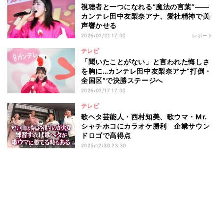
視聴者と一つになれる“魔法の言葉”――
カンテレ田中友梨奈アナ、愛社精神で美
声響かせる
2026/02/21 17:00
レポート
テレビ
「聞いたことがない」と言われた悔しさ
を胸に…カンテレ田中友梨奈アナ“打倒・
全国区”で決勝ステージへ
2026/02/17 17:00
テレビ
歌ヘタ芸能人・西村知美、歌ウマ・Mr.
シャチホコにカラオケ勝利 企業サウン
ドロゴで高得点
2025/12/30 23:30