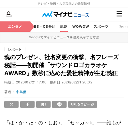
テレビ・映画・人気芸能人の最新情報
映画
エンタメ
YouTube
BS・CS番組
話題
WOWOW
スポーツ
Spons
Googleでマイナビニュースを優先表示する方法
レポート
魂のプレゼン、社名変更の衝撃、名フレーズ
秘話――初開催「サウンドロゴカラオケ
AWARD」数秒に込めた愛社精神が生む熱狂
掲載日
2026/02/21 17:00
更新日
2026/02/21 20:02
著者：
中島優
URLをコピー
「は・か・た・の・しお♪」「セ～ガ～♪」――誰もが