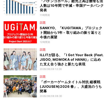
「パチンコホール」総売上高は微増も法
人数は10年間で半減 - 帝国データバンク
発表
11時間前
話題
SANKYO、「KUGITAMA」プロジェク
ト開始から1年 - 取り組みの振り返りと
今後の展望
12時間前
話題
ILLITが語る、「I Got Your Back (Feat.
JISOO, MOMOKA of HANA)」に込め
た支え合う強さと新たな表現
2026/08/08 12:00
話題
「ポーカーゲームタイトル対抗 縦横戦
(JUOUSEN)2026 春」、大盛況のうち
閉幕
2026/08/08 08:30