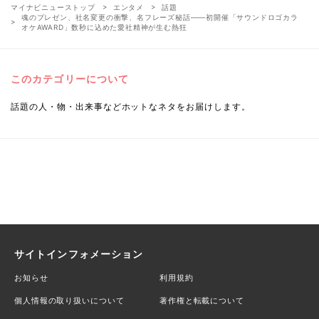
マイナビニューストップ
エンタメ
話題
魂のプレゼン、社名変更の衝撃、名フレーズ秘話――初開催「サウンドロゴカラ
オケAWARD」数秒に込めた愛社精神が生む熱狂
このカテゴリーについて
話題の人・物・出来事などホットなネタをお届けします。
サイトインフォメーション
お知らせ
利用規約
個人情報の取り扱いについて
著作権と転載について