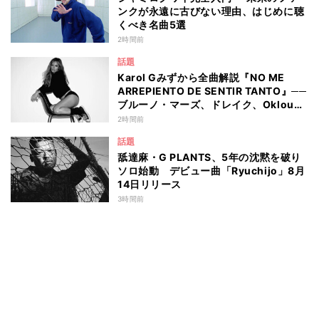
ンクが永遠に古びない理由、はじめに聴
くべき名曲5選
2時間前
話題
Karol Gみずから全曲解説『NO ME
ARREPIENTO DE SENTIR TANTO』──
ブルーノ・マーズ、ドレイク、Oklouら
迎えた繊細でオルタナティブな新章
2時間前
話題
舐達麻・G PLANTS、5年の沈黙を破り
ソロ始動 デビュー曲「Ryuchijo」8月
14日リリース
3時間前