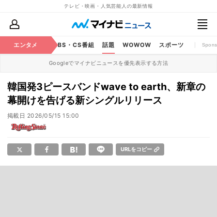
テレビ・映画・人気芸能人の最新情報
映画
エンタメ
YouTube
BS・CS番組
話題
WOWOW
スポーツ
Spons
Googleでマイナビニュースを優先表示する方法
韓国発3ピースバンドwave to earth、新章の
幕開けを告げる新シングルリリース
掲載日
2026/05/15 15:00
URLをコピー