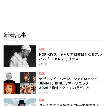
新着記事
話題
NORIKIYO、キャリア12枚目となるアル
バム『L.I.V.S.』リリース
23分前
話題
デヴィッド・バーン、ジャミロクワイ、
JENNIE、BINI…サマーソニック
2026「海外アクト」の見どころ
2時間前
話題
ジャミロクワイ完全入門──未来のファ