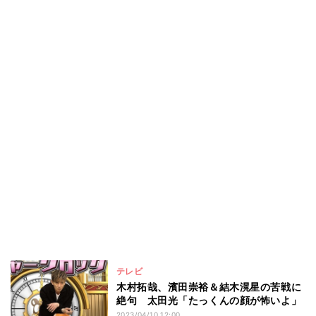
テレビ
木村拓哉、濱田崇裕＆結木滉星の苦戦に
絶句 太田光「たっくんの顔が怖いよ」
2023/04/10 12:00