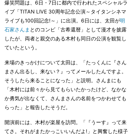
爆笑問題は、6日・7日に都内で行われたスペシャルラ
イブ「TITAN LIVE 30周年記念公演～タイタンシネマ
ライブも100回記念!～」に出演。6日には、太田が
明
石家さんま
とのコンビ「古希還暦」として漫才を披露
したが、両者と親交のある木村も同日の公演を観覧し
ていたという。
来場のきっかけについて太田は、「たっくんに『さん
まさん出るし、来ない？』ってメールしたんですよ。
そうしたら来ることになった」と説明。さんまにも
「木村には前々から見てもらいたかったけど、なかな
か勇気が出なくて、さんまさんの名前をつかわせても
らった」と報告したそうだ。
開演前には、木村が楽屋を訪問。「『うーす』って来
てさ。それがまたかっこいいんだよ!」と興奮した様子