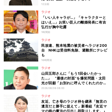
12分前
ラジオ
「いい人キャラが…」「キャラクターと
はいえ…」お笑い芸人の離婚発表に有吉
弘行が胸中吐露
1時間前
ラジオ
民放連、熊本地震の被災者へラジオ200
台 NHKは受信料免除、避難所にテレビ
も
16時間前
ラジオ
山田五郎さんに「もう1回会いたかっ
た…」 “最後の対面”を爆笑問題・太田
光が回顧「お別れに呼んでくれたのか
な」
2026/08/06 08:00
ラジオ
友近、亡き母のラジオ枠を継承「無言の
遺言だと勝手に捉えて」新番組『友近マ
マの娘の魔法の引出し段取りします。』