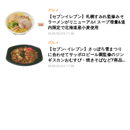
グルメ
【セブンイレブン】札幌すみれ監修みそ
ラーメンがリニューアル! スープ増量&道
内限定で北海道産小麦使用
2026/02/05 11:46
グルメ
【セブン‐イレブン】さっぽろ雪まつり
に合わせてサッポロビール園監修のジン
ギスカンおむすび・焼きそばなど7商品
を発売 - 北海道限定
2026/02/02 11:58