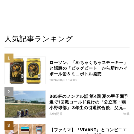
人気記事ランキング
ローソン、「めちゃくちゃスモーキー」
と話題の「ビッグピート」から新作ハイ
ボール缶＆ミニボトル発売
2026/08/07 14:08
365杯のノンアル話 第4回 夏の甲子園予
選で1回戦コールド負けの「公立高・弱
小野球部」 3年生の引退試合後、父兄
が“現場”で取り出したのは……
22時間前
連載
【ファミマ】『VIVANT』とコンビニエ