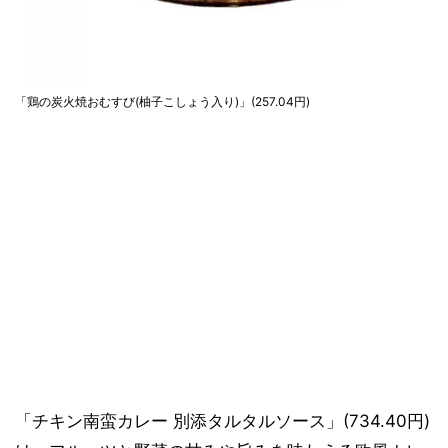
「鶏の炭火焼おむすび(柚子こしょう入り)」(257.04円)
「チキン南蛮カレー 別添タルタルソース」(734.40円)