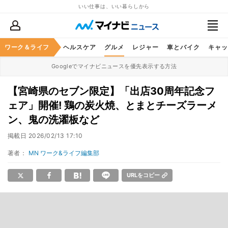
いい仕事は、いい暮らしから
ワーク＆ライフ
マネー
暮らし
ヘルスケア
グルメ
レジャー
車とバイク
キャッ
Googleでマイナビニュースを優先表示する方法
【宮崎県のセブン限定】「出店30周年記念フ
ェア」開催! 鶏の炭火焼、とまとチーズラーメ
ン、鬼の洗濯板など
掲載日
2026/02/13 17:10
著者：
MN ワーク&ライフ編集部
URLをコピー