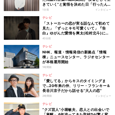
きていく”と覚悟を決めた日「行ったん
やったら、もう帰られへんな」
1分前
インタビュー
テレビ
「ストーカーの恋が実る話なんて初めて
見た」「ずっとキモ可愛くいて」『告
白』ゆがんだ愛情を爽太(松村北斗)に向
ける視聴者の声
40分前
テレビ
NHK、報道・情報発信の新拠点「情報
棟」ニュースセンター、ラジオセンター
が本格運用開始
1時間前
テレビ
「愛してる」からキスのタイミングま
で…20年来の仲、リリー・フランキー＆
長谷川京子だから話せる“大人の恋”
2時間前
インタビュー
テレビ
“クズ芸人”小堀敏夫、恋人との出会いで
「覚醒」 6年追ってきた取材Dが驚く変