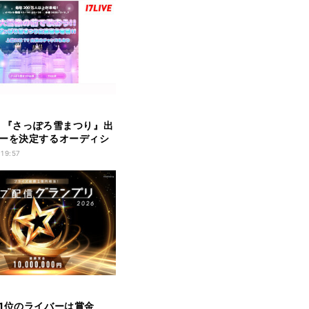
VE、『さっぽろ雪まつり』出
ーを決定するオーディシ
ント開催
 19:57
1位のライバーは賞金