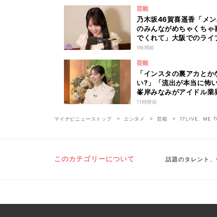
芸能
乃木坂46賀喜遥香「メ
のみんながめちゃくちゃ
でくれて」大阪でのライ
毎回届く“親戚からの差
1時間前
れ”とは？
芸能
「インスタの裏アカとか
い?」「流出が本当に怖
峯岸みなみがアイドル業
リアルな危険性を説く 
11時間前
密のママ園』特別編
マイナビニューストップ
エンタメ
芸能
17LIVE、M
このカテゴリーについて
話題のタレント、