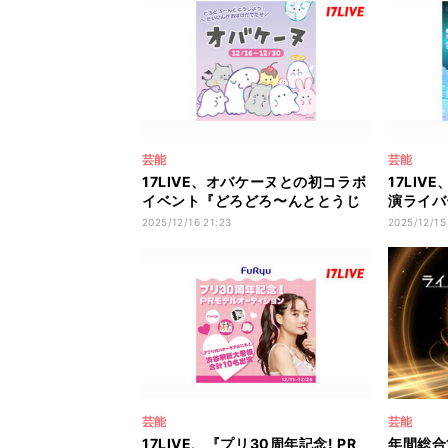
芸能
芸能
17LIVE、オバケーヌとの初コラボ
17LI
イベント『どろどろ〜んととうじ
演ライバ
ょう! オバケーヌ』を開催
ョンイベ
2025/12/16 21:23
2025/12/15
芸能
芸能
17LIVE、『プリ30周年記念! PR
年間総合