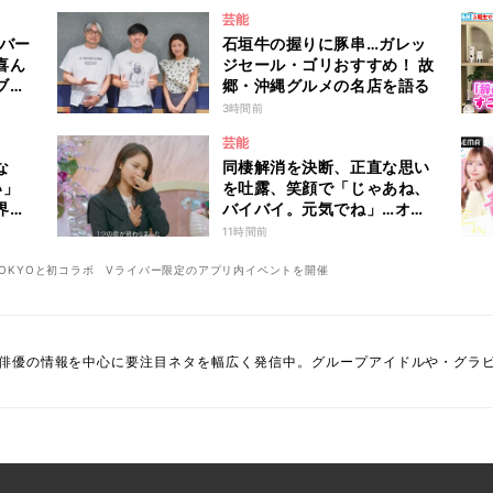
芸能
ンバー
石垣牛の握りに豚串…ガレッ
喜ん
ジセール・ゴリおすすめ！ 故
ブで
郷・沖縄グルメの名店を語る
し入
3時間前
芸能
な
同棲解消を決断、正直な思い
い」
を吐露、笑顔で「じゃあね、
界の
バイバイ。元気でね」…オダ
『秘
ミユの成長を見届けた平祐奈
11時間前
も思わず涙 『ガールオアレ
ディ3』
E TOKYOと初コラボ Vライバー限定のアプリ内イベントを開催
俳優の情報を中心に要注目ネタを幅広く発信中。グループアイドルや・グラ