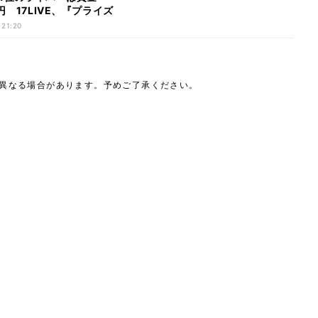
円 17LIVE、『プライズ
円相当! ライブ配信グラン
 21:20
施決定
は異なる場合があります。予めご了承ください。