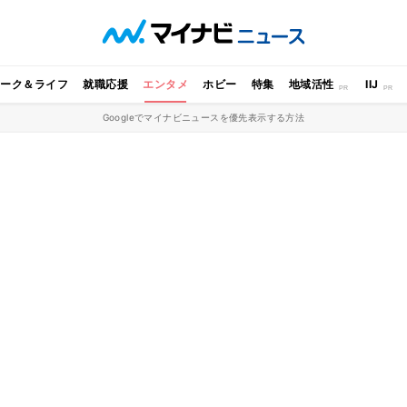
ワーク＆ライフ
就職応援
エンタメ
ホビー
特集
地域活性
IIJ
Googleでマイナビニュースを優先表示する方法