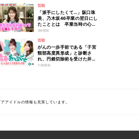
芸能
「派手にしたくて…」阪口珠
美、乃木坂46卒業の翌日にし
たこととは 卒業当時の心境
も明かす
3時間前
芸能
がんの一歩手前である「子宮
頸部高度異形成」と診断さ
れ、円錐切除術を受けた井口
綾子が病気発覚時のリアルな
11時間前
心境や葛藤を語る ABEMA
トーク番組『青春あっぷで～
と -もっと話そう、子宮頸が
ん予防-』
ビアアイドルの情報も充実しています。