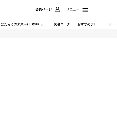
会員ページ
メニュー
はたらくの未来へ/日本HP
読者コーナー
おすすめナビ
マイナビB