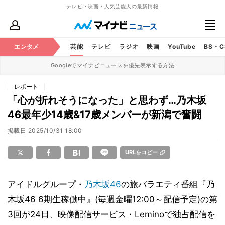
テレビ・映画・人気芸能人の最新情報
エンタメ
芸能
テレビ
ラジオ
映画
YouTube
BS・
Googleでマイナビニュースを優先表示する方法
レポート
「心が折れそうになった」と思わず…乃木坂
46最年少14歳&17歳メンバーが新潟で奮闘
掲載日
2025/10/31 18:00
URLをコピー
アイドルグループ・
乃木坂46
の旅バラエティ番組『乃
木坂46 6期生稼働中』(毎週金曜12:00～配信予定)の第
3回が24日、映像配信サービス・Leminoで独占配信を