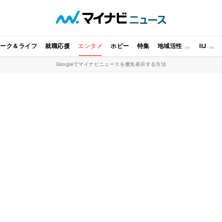
ワーク＆ライフ
就職応援
エンタメ
ホビー
特集
地域活性
IIJ
Googleでマイナビニュースを優先表示する方法