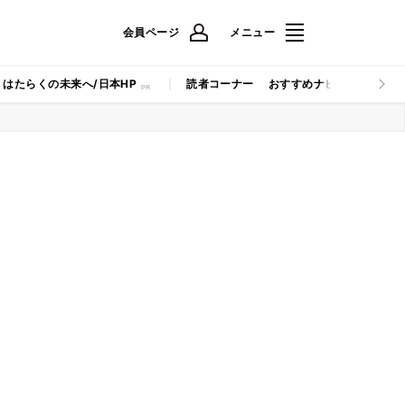
会員ページ
メニュー
はたらくの未来へ/日本HP
読者コーナー
おすすめナビ
マイナビB