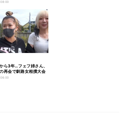
 08:00
から3年…フェフ姉さん、
の再会で釧路女相撲大会
 06:00