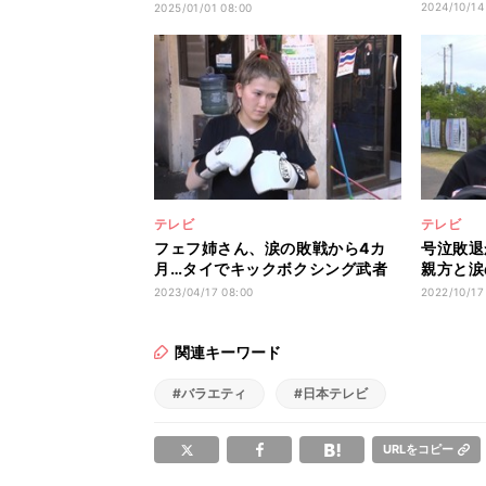
戦
2024/10/14
2025/01/01 08:00
テレビ
テレビ
フェフ姉さん、涙の敗戦から4カ
号泣敗退
月…タイでキックボクシング武者
親方と涙
修行
リベンジ
2023/04/17 08:00
2022/10/17
関連キーワード
#バラエティ
#日本テレビ
URLをコピー