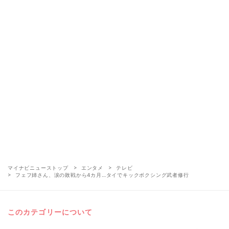
マイナビニューストップ
エンタメ
テレビ
フェフ姉さん、涙の敗戦から4カ月…タイでキックボクシング武者修行
このカテゴリーについて