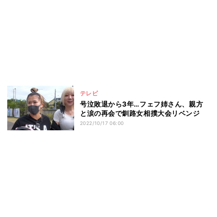
テレビ
号泣敗退から3年…フェフ姉さん、親方
と涙の再会で釧路女相撲大会リベンジ
2022/10/17 06:00