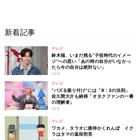
新着記事
テレビ
鈴木福、いまだ残る“子役時代のイメー
ジ”への思い「あの時の自分がいなかっ
たら今の自分は絶対ない」
5分前
テレビ
“バズる振り付け”には「8：2の法則」
佐久間大介も納得「オタクファンの一番
の理解者」
5分前
テレビ
ワカメ、タラオに接待かくれんぼ イク
ラはタマの返却拒否