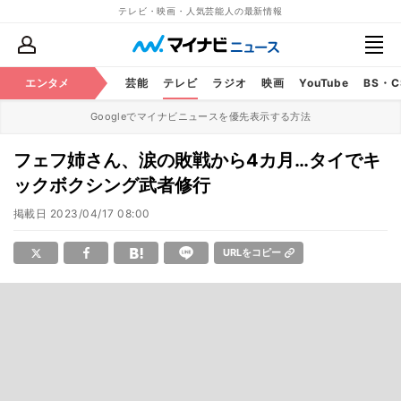
テレビ・映画・人気芸能人の最新情報
エンタメ
芸能
テレビ
ラジオ
映画
YouTube
BS・
Googleでマイナビニュースを優先表示する方法
フェフ姉さん、涙の敗戦から4カ月…タイでキ
ックボクシング武者修行
掲載日
2023/04/17 08:00
URLをコピー