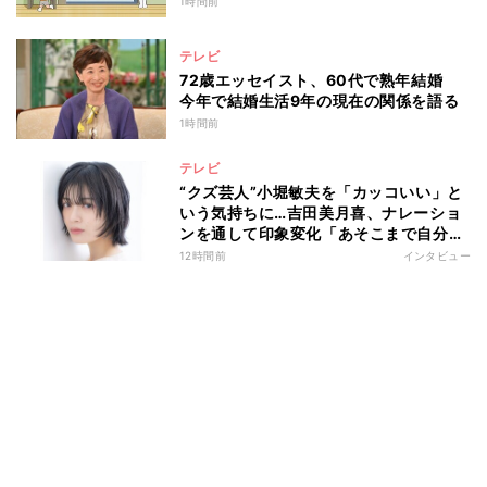
1時間前
テレビ
72歳エッセイスト、60代で熟年結婚
今年で結婚生活9年の現在の関係を語る
1時間前
テレビ
“クズ芸人”小堀敏夫を「カッコいい」と
いう気持ちに…吉田美月喜、ナレーショ
ンを通して印象変化「あそこまで自分に
正直に生きられる人は、なかなかいな
12時間前
インタビュー
い」