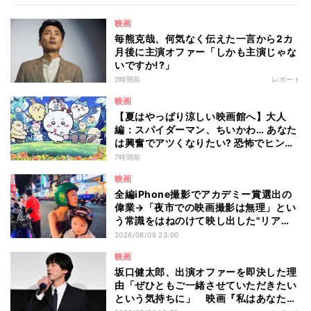
映画
毎熊克哉、何気なく伝えた一言から2カ
月後に主演オファー「しかも主演じゃな
いですか!?」
2時間前
レポート
映画
【夏はやっぱり涼しい映画館へ】大人
編：スパイダーマン、ちいかわ… あなた
は興奮でアツくなりたい? 恐怖でヒンヤ
リしたい? - 編集部が注目する最新映画5
7時間前
選
映画
全編iPhone撮影でアカデミー賞選出の
偉業→「夜市での映画撮影は無理」とい
う常識をはねのけて映し出した"リア
ル"とは――ツォウ監督が語る映画『左
2026/08/05 23:00
利き少女』の舞台裏
映画
坂口健太郎、出演オファーを即決した理
由「ぜひともご一緒させていただきたい
という気持ちに」 映画『私はあなたを