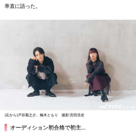
率直に語った。
(左から)戸谷菊之介、楠木ともり 撮影:宮田浩史
オーディション初合格で初主...