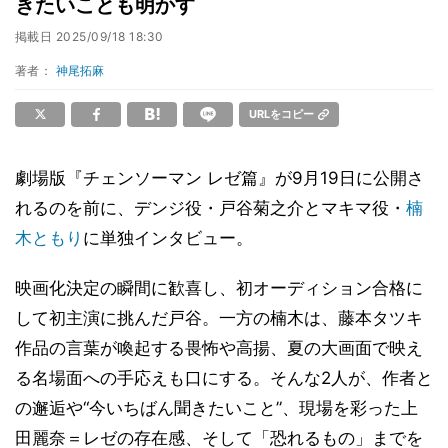
きたいことも明かす
掲載日
2025/09/18 18:30
著者：
神尾拓麻
URLをコピー
劇場版『チェンソーマン レゼ篇』が9月19日に公開さ
れるのを前に、デンジ役・戸谷菊之介とマキマ役・
楠
木ともり
に単独インタビュー。
映画化決定の瞬間に歓喜し、初オーディション合格に
して初主演に挑んだ戸谷。一方の楠木は、藤本タツキ
作品の言葉が喚起する畏怖や高揚、夏の大画面で映え
る名場面への手応えも口にする。そんな2人が、作者と
の邂逅や“今いちばん聞きたいこと”、現場を彩った上
田麗奈＝レゼの存在感、そして「恐れるもの」までを