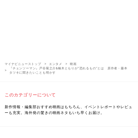
マイナビニューストップ
エンタメ
映画
『チェンソーマン』戸谷菊之介&楠木ともりが“恐れるもの”とは 原作者・藤本
タツキに聞きたいことも明かす
このカテゴリーについて
新作情報・編集部おすすめ映画はもちろん、イベントレポートやレビュ
ーも充実。海外発の驚きの映画ネタもいち早くお届け。