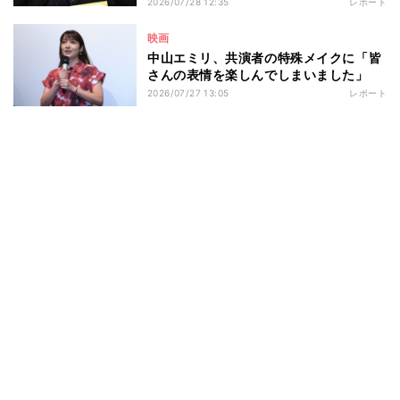
知らない、』完成披露舞台挨拶
2026/07/28 12:35
レポート
映画
中山エミリ、共演者の特殊メイクに「皆
さんの表情を楽しんでしまいました」
2026/07/27 13:05
レポート