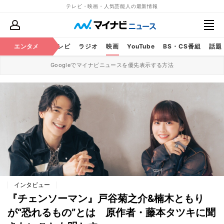
テレビ・映画・人気芸能人の最新情報
エンタメ
芸能
テレビ
ラジオ
映画
YouTube
BS・CS番組
話題
Googleでマイナビニュースを優先表示する方法
インタビュー
『チェンソーマン』戸谷菊之介&楠木ともり
が“恐れるもの”とは 原作者・藤本タツキに聞