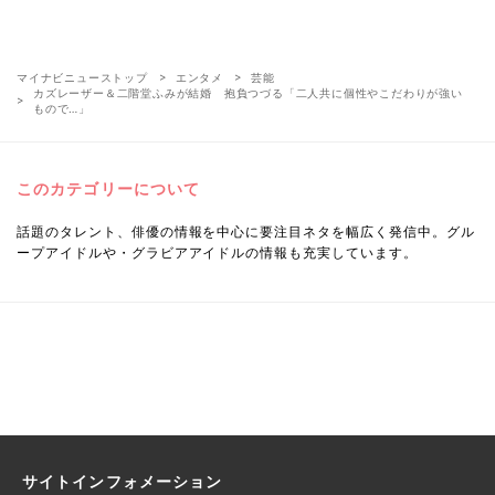
マイナビニューストップ
エンタメ
芸能
カズレーザー＆二階堂ふみが結婚 抱負つづる「二人共に個性やこだわりが強い
もので…」
このカテゴリーについて
話題のタレント、俳優の情報を中心に要注目ネタを幅広く発信中。グル
ープアイドルや・グラビアアイドルの情報も充実しています。
サイトインフォメーション