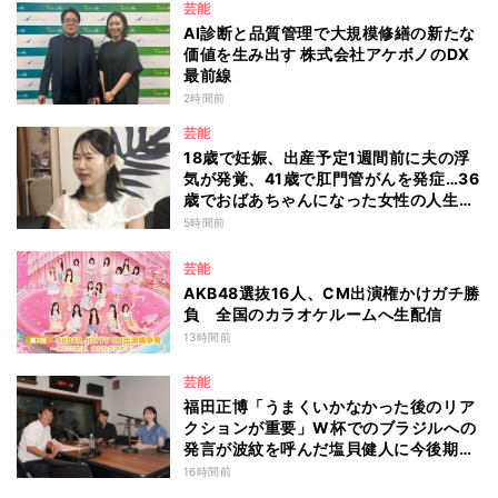
芸能
AI診断と品質管理で大規模修繕の新たな
価値を生み出す 株式会社アケボノのDX
最前線
2時間前
芸能
18歳で妊娠、出産予定1週間前に夫の浮
気が発覚、41歳で肛門管がんを発症…36
歳でおばあちゃんになった女性の人生に
島田珠代も思わず涙 『愛のハイエナ
5時間前
season6』
芸能
AKB48選抜16人、CM出演権かけガチ勝
負 全国のカラオケルームへ生配信
13時間前
芸能
福田正博「うまくいかなかった後のリア
クションが重要」W杯でのブラジルへの
発言が波紋を呼んだ塩貝健人に今後期待
することは？
16時間前