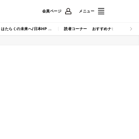
会員ページ
メニュー
はたらくの未来へ/日本HP
読者コーナー
おすすめナビ
マイナビB