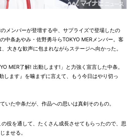
Rのメンバーが登壇する中、サプライズで登場したの
中条あやみ・佐野勇斗らTOKYO MERメンバー。客
ーは、大きな歓声に包まれながらステージへ向かった。
O MER了解! 出動します!」と力強く宣言した中条。
R出動します』を噛まずに言えて、もう今日はやり切っ
ていた中条だが、作品への思いは真剣そのもの。
、この役を通して、たくさん成長させてもらったので、思
じませる。