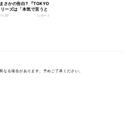
まさかの告白? 『TOKYO
シリーズは「本気で言うと
りたくない…」
 11:30
レポート
は異なる場合があります。予めご了承ください。