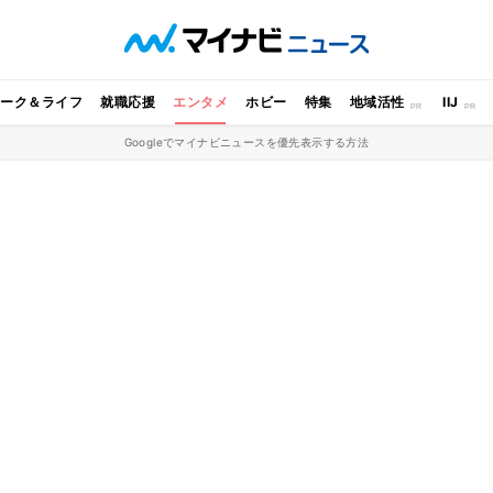
ワーク＆ライフ
就職応援
エンタメ
ホビー
特集
地域活性
IIJ
Googleでマイナビニュースを優先表示する方法