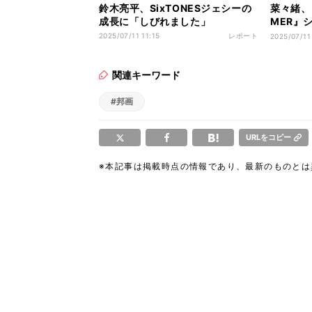
鈴木亮平、SixTONESジェシーの
菜々緒、
成長に「しびれました」
MER』
本当にや
2025/07/11 11:15
レポート
2025/07/11
関連キーワード
#邦画
URLをコピー
※本記事は掲載時点の情報であり、最新のものと