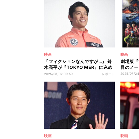
映画
映画
「フィクションなんですが…」 鈴
劇場版『
木亮平が『TOKYO MER』に込め
目のノー
た“子どもたちへのメッセージ”
2025/07/24
2025/08/02 09:59
レポート
映画
映画