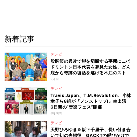
新着記事
テレビ
股関節の異常で脚を切断する事態に…バ
ドミントン日本代表を夢見た女性、どん
底から奇跡の復活を遂げる不屈のストー
リー『仰天』が再現
2分前
テレビ
Travis Japan、T.M.Revolution、小林
幸子ら8組が『ノンストップ!』生出演
6日間の“音楽フェス”開催
8時間前
テレビ
天野ひろゆき＆坂下千里子、長い付き合
いで初の夫婦役 GACKTの呼びかけで