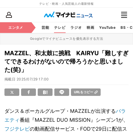
テレビ・映画・人気芸能人の最新情報
エンタメ
芸能
テレビ
ラジオ
映画
YouTube
BS・
Googleでマイナビニュースを優先表示する方法
MAZZEL、和太鼓に挑戦 KAIRYU「難しすぎ
てできるわけがないので帰ろうかと思いまし
た(笑)」
掲載日
2025/07/29 17:00
URLをコピー
ダンス＆ボーカルグループ・MAZZELが出演する
バラ
エティ
番組『MAZZEL DUO MISSION』シーズン1が、
フジテレビ
の動画配信サービス・FODで29日に配信ス