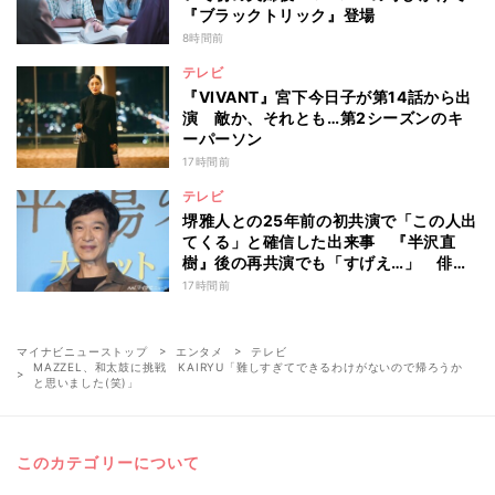
『ブラックトリック』登場
8時間前
テレビ
『VIVANT』宮下今日子が第14話から出
演 敵か、それとも…第2シーズンのキ
ーパーソン
17時間前
テレビ
堺雅人との25年前の初共演で「この人出
てくる」と確信した出来事 『半沢直
樹』後の再共演でも「すげえ…」 俳優
としての“初体験”を阿部寛が告白
17時間前
マイナビニューストップ
エンタメ
テレビ
MAZZEL、和太鼓に挑戦 KAIRYU「難しすぎてできるわけがないので帰ろうか
と思いました(笑)」
このカテゴリーについて