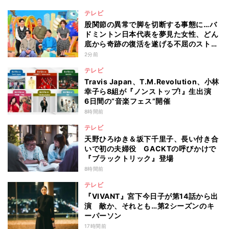
テレビ
股関節の異常で脚を切断する事態に…バ
ドミントン日本代表を夢見た女性、どん
底から奇跡の復活を遂げる不屈のストー
リー『仰天』が再現
2分前
テレビ
Travis Japan、T.M.Revolution、小林
幸子ら8組が『ノンストップ!』生出演
6日間の“音楽フェス”開催
8時間前
テレビ
天野ひろゆき＆坂下千里子、長い付き合
いで初の夫婦役 GACKTの呼びかけで
『ブラックトリック』登場
8時間前
テレビ
『VIVANT』宮下今日子が第14話から出
演 敵か、それとも…第2シーズンのキ
ーパーソン
17時間前