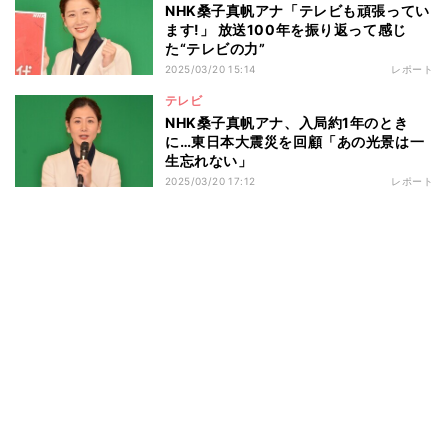
NHK桑子真帆アナ「テレビも頑張ってい
ます!」 放送100年を振り返って感じ
た“テレビの力”
2025/03/20 15:14
レポート
テレビ
NHK桑子真帆アナ、入局約1年のとき
に…東日本大震災を回顧「あの光景は一
生忘れない」
2025/03/20 17:12
レポート