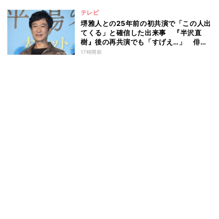
テレビ
堺雅人との25年前の初共演で「この人出
てくる」と確信した出来事 『半沢直
樹』後の再共演でも「すげえ…」 俳優
としての“初体験”を阿部寛が告白
17時間前