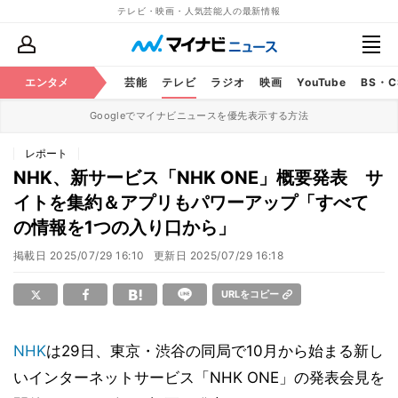
テレビ・映画・人気芸能人の最新情報
エンタメ
芸能
テレビ
ラジオ
映画
YouTube
BS・
Googleでマイナビニュースを優先表示する方法
レポート
NHK、新サービス「NHK ONE」概要発表 サ
イトを集約＆アプリもパワーアップ「すべて
の情報を1つの入り口から」
掲載日
2025/07/29 16:10
更新日
2025/07/29 16:18
URLをコピー
NHK
は29日、東京・渋谷の同局で10月から始まる新し
いインターネットサービス「NHK ONE」の発表会見を