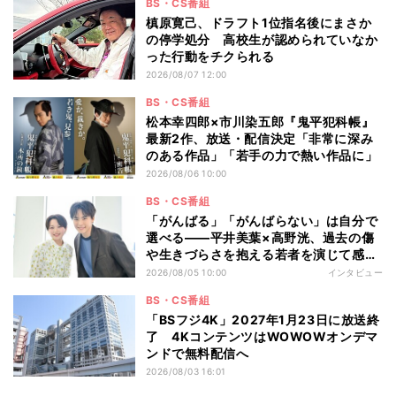
BS・CS番組
槙原寛己、ドラフト1位指名後にまさか
の停学処分 高校生が認められていなか
った行動をチクられる
2026/08/07 12:00
BS・CS番組
松本幸四郎×市川染五郎『鬼平犯科帳』
最新2作、放送・配信決定「非常に深み
のある作品」「若手の力で熱い作品に」
2026/08/06 10:00
BS・CS番組
「がんばる」「がんばらない」は自分で
選べる――平井美葉×高野洸、過去の傷
や生きづらさを抱える若者を演じて感じ
たこと
2026/08/05 10:00
インタビュー
BS・CS番組
「BSフジ4K」2027年1月23日に放送終
了 4KコンテンツはWOWOWオンデマ
ンドで無料配信へ
2026/08/03 16:01