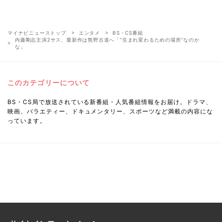
マイナビニューストップ
エンタメ
BS・CS番組
内藤剛志主演2サス、最新作は熊野古道へ「“生まれ変わるための場所”なのか
な」
このカテゴリーについて
BS・CS局で放送されている新番組・人気番組情報をお届け。ドラマ、
映画、バラエティー、ドキュメンタリー、スポーツなど満載の内容にな
っています。