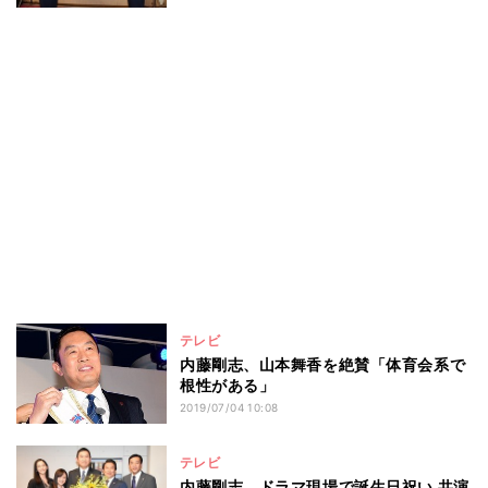
テレビ
内藤剛志、山本舞香を絶賛「体育会系で
根性がある」
2019/07/04 10:08
テレビ
内藤剛志、ドラマ現場で誕生日祝い 共演