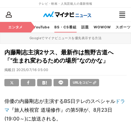
テレビ・映画・人気芸能人の最新情報
ビ
ラジオ
エンタメ
映画
YouTube
BS・CS番組
話題
WOWOW
スポーツ
Googleでマイナビニュースを優先表示する方法
内藤剛志主演2サス、最新作は熊野古道へ
「“生まれ変わるための場所”なのかな」
掲載日
2025/07/16 05:00
URLをコピー
俳優の内藤剛志が主演するBS日テレのスペシャル
ドラ
マ
『旅人検視官 道場修作』の第5弾が、8月23日
(19:00～)に放送される。