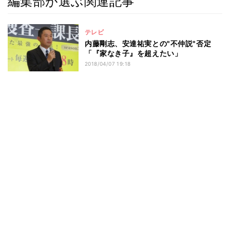
編集部が選ぶ関連記事
テレビ
内藤剛志、安達祐実との"不仲説"否定
「『家なき子』を超えたい」
2018/04/07 19:18