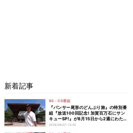
新着記事
BS・CS番組
『パンサー尾形のどんぶり旅』の特別番
組『放送100回記念! 加賀百万石にサン
キューSP!』が8月15日から2週にわたり
放送 100回記念にふさわしい豪華な金
2026/08/07 15:00
沢旅