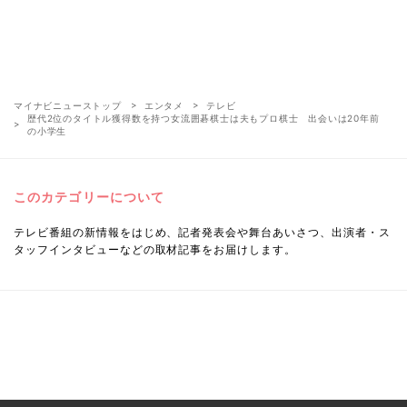
マイナビニューストップ
エンタメ
テレビ
歴代2位のタイトル獲得数を持つ女流囲碁棋士は夫もプロ棋士 出会いは20年前
の小学生
このカテゴリーについて
テレビ番組の新情報をはじめ、記者発表会や舞台あいさつ、出演者・ス
タッフインタビューなどの取材記事をお届けします。