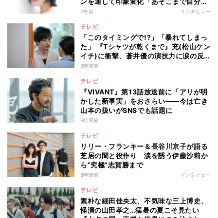
ンを通して印象変化「あそこまで自分に
正直に生きられる人は、なかなかいな
2分前
インタビュー
い」
テレビ
「このタイミングで!?」「暴れてしまっ
た」 『Tシャツが乾くまで』充(松山ケン
イチ)に衝撃、蒼井優の演技力に涙の反
響も
5時間前
テレビ
『VIVANT』第13話放送前に「アリが明
かした新事実」をおさらい――今は亡き
山本の扱いがSNSでも話題に
6時間前
テレビ
リリー・フランキー＆長谷川京子が語る
芝居の間と役作り 涙を誘う伊藤沙莉か
ら“究極”志賀勝まで
8時間前
インタビュー
テレビ
素朴な細田佳央太、不気味な三上博史、
怪演の山田孝之…猛暑の夏こそ見たい