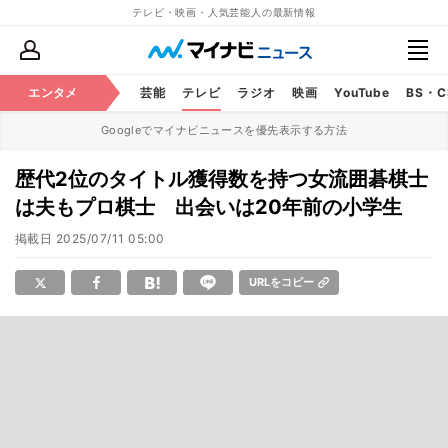
テレビ・映画・人気芸能人の最新情報
エンタメ
芸能
テレビ
ラジオ
映画
YouTube
BS・
Googleでマイナビニュースを優先表示する方法
歴代2位のタイトル獲得数を持つ女流囲碁棋士
は夫もプロ棋士 出会いは20年前の小学生
掲載日
2025/07/11 05:00
URLをコピー