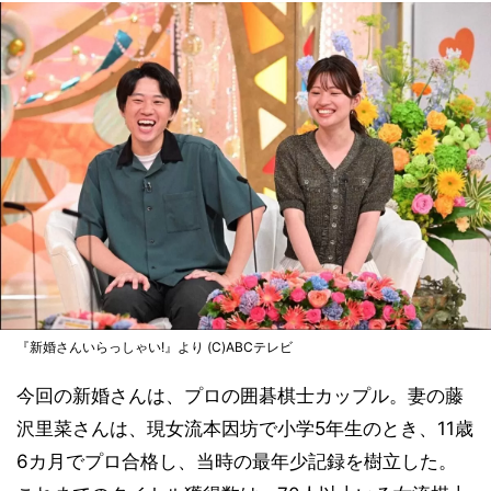
『新婚さんいらっしゃい!』より (C)ABCテレビ
今回の新婚さんは、プロの囲碁棋士カップル。妻の藤
沢里菜さんは、現女流本因坊で小学5年生のとき、11歳
6カ月でプロ合格し、当時の最年少記録を樹立した。