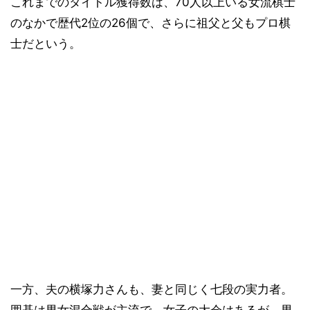
これまでのタイトル獲得数は、70人以上いる女流棋士
のなかで歴代2位の26個で、さらに祖父と父もプロ棋
士だという。
一方、夫の横塚力さんも、妻と同じく七段の実力者。
囲碁は男女混合戦が主流で、女子の大会はあるが、男