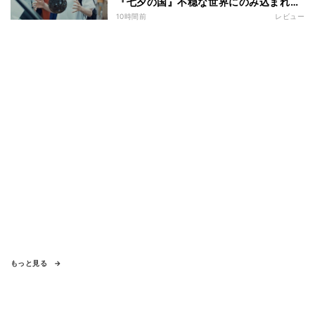
『七夕の国』不穏な世界にのみ込まれる
超常ミステリー
10時間前
レビュー
もっと見る