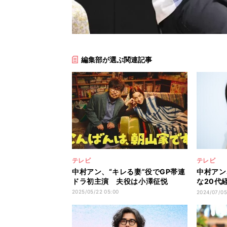
編集部が選ぶ関連記事
テレビ
テレビ
中村アン、“キレる妻”役でGP帯連
中村アン
ドラ初主演 夫役は小澤征悦
な20代
来考える
2025/05/22 05:00
2024/07/05