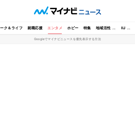
ワーク＆ライフ
就職応援
エンタメ
ホビー
特集
地域活性
IIJ
Googleでマイナビニュースを優先表示する方法