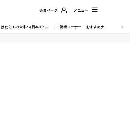
会員ページ
メニュー
はたらくの未来へ/日本HP
読者コーナー
おすすめナビ
マイナビB