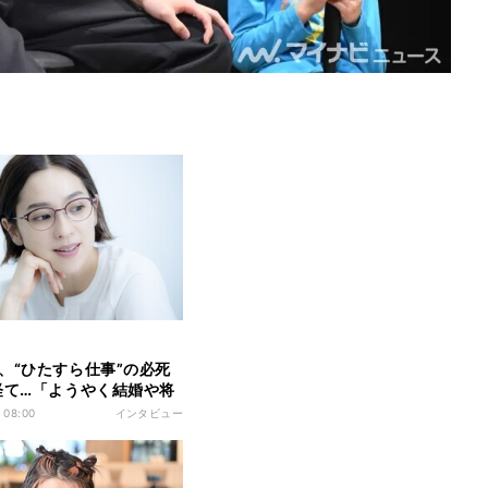
、“ひたすら仕事”の必死
経て…「ようやく結婚や将
時間増えた」
 08:00
インタビュー