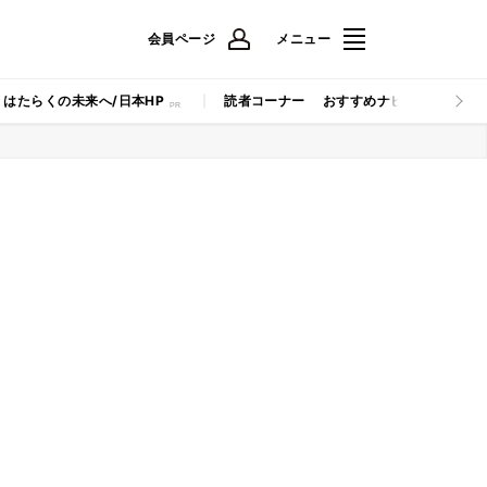
会員ページ
メニュー
はたらくの未来へ/日本HP
読者コーナー
おすすめナビ
マイナビB