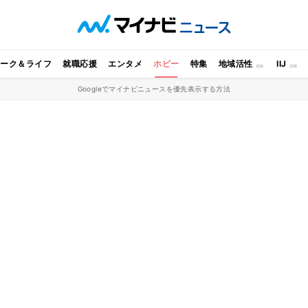
ワーク＆ライフ
就職応援
エンタメ
ホビー
特集
地域活性
IIJ
Googleでマイナビニュースを優先表示する方法