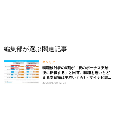
編集部が選ぶ関連記事
キャリア
転職検討者の6割が「夏のボーナス支給
後に転職する」と回答、転職を思いとど
まる支給額は平均いくら? - マイナビ調
査
2025/06/09 12:24