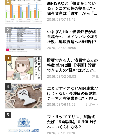
新NISAなど「投資をしてい
る」シニア女性の割合は? -
保有資産は「遺す」から「使
い切る」へ価値観がシフトか
2026/08/07 11:45
いよぎんHD・愛媛銀行が経
営統合へ - メインバンク取引
社数、地銀再編への影響は?
2026/08/07 09:55
貯蓄できる人、浪費する人の
特徴 第142回 【漫画】貯蓄
できる人の"賢さ"はどこか
ら? スーパーでの意外な習慣
2026/08/02 08:03
連載
エヌビディアなどAI関連株だ
けじゃない! 今注目の個別株
テーマと有望業界は? - FP解
説
2026/08/06 11:05
レポート
フィリップ モリス、加熱式
たばこ54銘柄を10月値上げ
へ - いくらになる?
2026/08/01 11:29