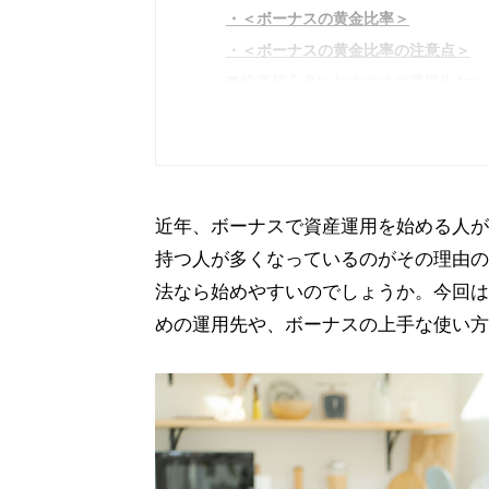
＜ボーナスの黄金比率＞
＜ボーナスの黄金比率の注意点＞
■投資初心者におすすめの運用先4つ
1．iDeCo(個人型確定拠出年金)
2．NISA(少額投資非課税制度)
3．個人向け国債
4．財形貯蓄制度
近年、ボーナスで資産運用を始める人が
■ボーナスで資産運用を行う際の注意
持つ人が多くなっているのがその理由の
1．ボーナスは減額やカットもあり
法なら始めやすいのでしょうか。今回は
2．使う予定のないお金で投資をす
めの運用先や、ボーナスの上手な使い方
■今から夏ボーナスの計画を立ててみ