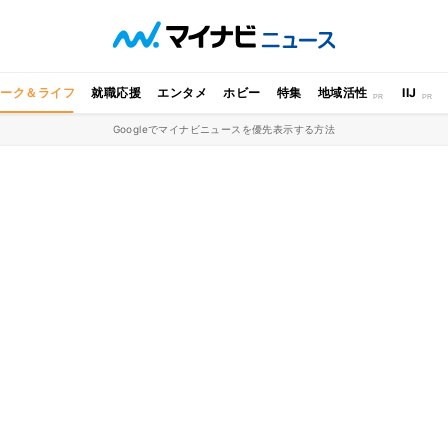
ワーク＆ライフ
就職応援
エンタメ
ホビー
特集
地域活性
IIJ
Googleでマイナビニュースを優先表示する方法