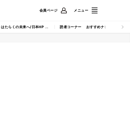
会員ページ
メニュー
はたらくの未来へ/日本HP
読者コーナー
おすすめナビ
マイナビB