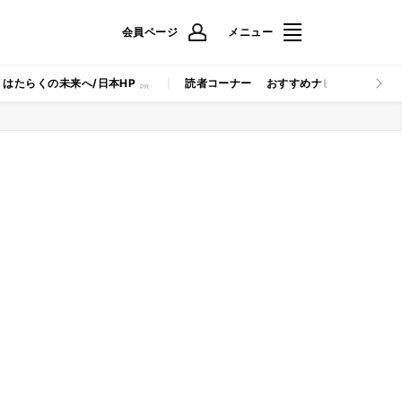
会員ページ
メニュー
はたらくの未来へ/日本HP
読者コーナー
おすすめナビ
マイナビB