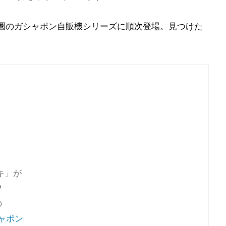
東圏のガシャポン⾃販機シリーズに順次登場。見つけた
キ」が

の
ャポン