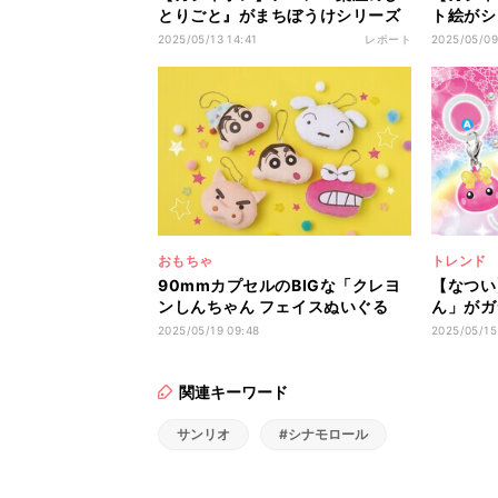
とりごと』がまちぼうけシリーズ
ト絵がシ
に登場 -「壬氏さまの顔wwかわい
ャ「たま
2025/05/13 14:41
レポート
2025/05/09
そ可愛い」「三人娘ほしい!!」と
ームコレ
話題
おもちゃ
トレンド
90mmカプセルのBIGな「クレヨ
【なつい
ンしんちゃん フェイスぬいぐる
ん」がガ
み」がガシャポンに登場
がほっぺ
2025/05/19 09:48
2025/05/15
「え全種
児歓喜
関連キーワード
サンリオ
#シナモロール