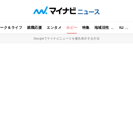
ワーク＆ライフ
就職応援
エンタメ
ホビー
特集
地域活性
IIJ
Googleでマイナビニュースを優先表示する方法