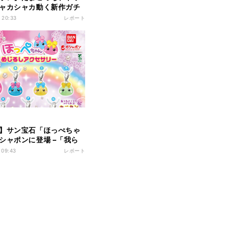
ャカシャカ動く新作ガチ
ごっち シャカシャカチャ
 20:33
レポート
クション」登場
】サン宝石「ほっぺちゃ
シャポンに登場 –「我ら
ちゃんが帰ってきた」
 09:43
レポート
コンプしたい」と平成女