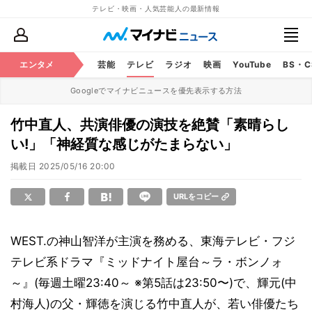
テレビ・映画・人気芸能人の最新情報
エンタメ
芸能
テレビ
ラジオ
映画
YouTube
BS・
Googleでマイナビニュースを優先表示する方法
竹中直人、共演俳優の演技を絶賛「素晴らし
い!」「神経質な感じがたまらない」
掲載日
2025/05/16 20:00
URLをコピー
WEST.の神山智洋が主演を務める、東海テレビ・フジ
テレビ系ドラマ『ミッドナイト屋台～ラ・ボンノォ
～』(毎週土曜23:40～ ※第5話は23:50〜)で、輝元(中
村海人)の父・輝徳を演じる竹中直人が、若い俳優たち