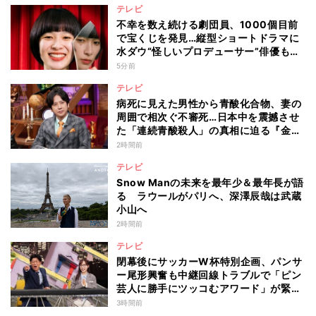
テレビ
不幸を数え続ける劇団員、1000個目前
で宝くじを発見…縦型ショートドラマに
水ダウ“怪しいプロデューサー”俳優も出
演
5分前
テレビ
病死に見えた男性から青酸化合物、妻の
周囲で相次ぐ不審死…日本中を震撼させ
た「連続青酸殺人」の真相に迫る『金曜
ミステリークラブ!!!』
2時間前
テレビ
Snow Manの未来を最年少＆最年長が語
る ラウールがパリへ、深澤辰哉は武蔵
小山へ
2時間前
テレビ
閉幕後にサッカーW杯特別企画、パンサ
ー尾形興奮も中継回線トラブルで「ピン
芸人に勝手にツッコむアワード」が緊急
開幕『脱力タイムズ』
3時間前