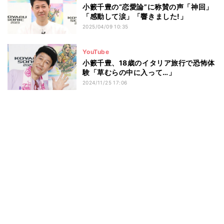
小籔千豊の“恋愛論”に称賛の声「神回」
「感動して涙」「響きました!」
2025/04/09 10:35
YouTube
小籔千豊、18歳のイタリア旅行で恐怖体
験「草むらの中に入って…」
2024/11/25 17:06