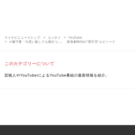
マイナビニューストップ
エンタメ
YouTube
小籔千豊「今思い返しても腹立つ…」 新喜劇時代の“理不尽”エピソード
このカテゴリーについて
芸能人やYouTuberによるYouTube番組の最新情報を紹介。