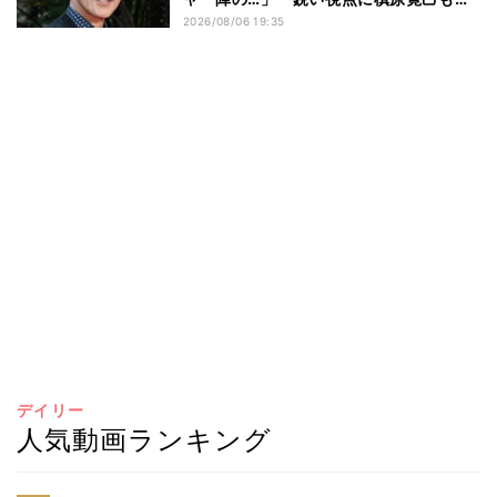
心「やっぱりクセ者だな」
2026/08/06 19:35
デイリー
人気動画ランキング