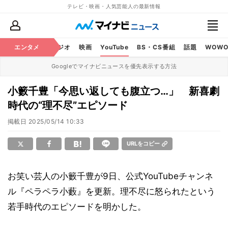
テレビ・映画・人気芸能人の最新情報
芸能
エンタメ
テレビ
ラジオ
映画
YouTube
BS・CS番組
話題
WOW
Googleでマイナビニュースを優先表示する方法
小籔千豊「今思い返しても腹立つ…」 新喜劇
時代の“理不尽”エピソード
掲載日
2025/05/14 10:33
URLをコピー
お笑い芸人の小籔千豊が9日、公式YouTubeチャンネ
ル『ペラペラ小藪』を更新。理不尽に怒られたという
若手時代のエピソードを明かした。