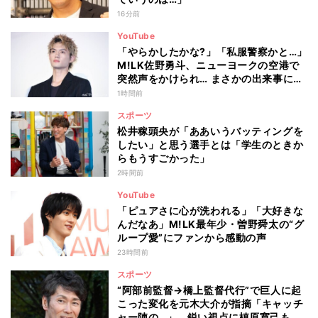
16分前
YouTube
「やらかしたかな?」「私服警察かと…」
M!LK佐野勇斗、ニューヨークの空港で
突然声をかけられ… まさかの出来事に驚
き
1時間前
スポーツ
松井稼頭央が「ああいうバッティングを
したい」と思う選手とは「学生のときか
らもうすごかった」
2時間前
YouTube
「ピュアさに心が洗われる」「大好きな
んだなあ」M!LK最年少・曽野舜太の“グ
ループ愛”にファンから感動の声
23時間前
スポーツ
“阿部前監督→橋上監督代行”で巨人に起
こった変化を元木大介が指摘「キャッチ
ャー陣の…」 鋭い視点に槙原寛己も感