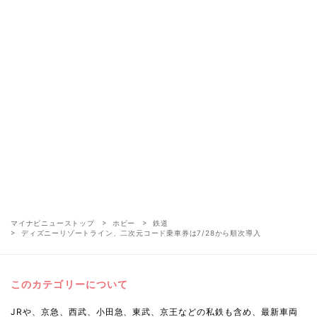
マイナビニューストップ
ホビー
鉄道
ディズニーリゾートライン、二次元コード乗車券は7/28から順次導入
このカテゴリーについて
JRや、京急、西武、小田急、東武、京王などの私鉄も含め、最新車両