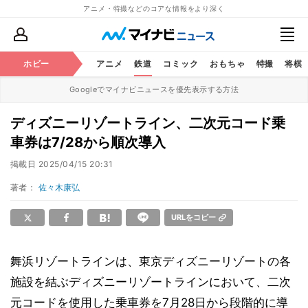
アニメ・特撮などのコアな情報をより深く
ホビー
アニメ
鉄道
コミック
おもちゃ
特撮
将棋
Googleでマイナビニュースを優先表示する方法
ディズニーリゾートライン、二次元コード乗
車券は7/28から順次導入
掲載日
2025/04/15 20:31
著者：
佐々木康弘
URLをコピー
舞浜リゾートラインは、東京ディズニーリゾートの各
施設を結ぶディズニーリゾートラインにおいて、二次
元コードを使用した乗車券を7月28日から段階的に導