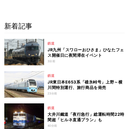
新着記事
鉄道
JR九州「スワローおひさま」ひなたフェ
ス開催日に夜間滞在イベント
3分前
鉄道
JR東日本E653系「碓氷峠号」上野～横
川間特別運行、旅行商品を発売
23分前
鉄道
大井川鐵道「夜行急行」総運転時間22時
間超「ヒルネ直通プラン」も
40分前