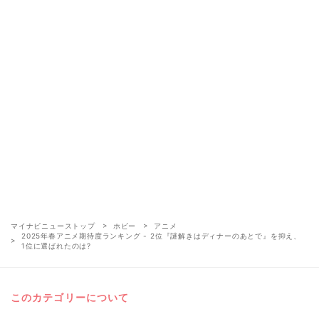
マイナビニューストップ
ホビー
アニメ
2025年春アニメ期待度ランキング - 2位『謎解きはディナーのあとで』を抑え、
1位に選ばれたのは?
このカテゴリーについて