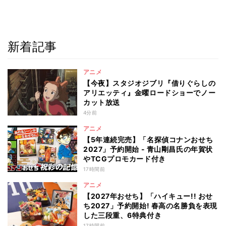
新着記事
アニメ
【今夜】スタジオジブリ『借りぐらしの
アリエッティ』金曜ロードショーでノー
カット放送
4分前
アニメ
【5年連続完売】「名探偵コナンおせち
2027」予約開始 - 青山剛昌氏の年賀状
やTCGプロモカード付き
17時間前
アニメ
【2027年おせち】「ハイキュー!! おせ
ち2027」予約開始! 春高の名勝負を表現
した三段重、6特典付き
17時間前