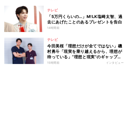
テレビ
「5万円くらいの…」M!LK塩崎太智、過
去にあげたことのあるプレゼントを告白
14時間前
テレビ
今田美桜「理想だけが全てではない」磯
村勇斗「現実を乗り越えるから、理想が
待っている」“理想と現実”のギャップに
悩む人へ 第一線で活躍する俳優2人の
15時間前
インタビュー
向き合い方とは