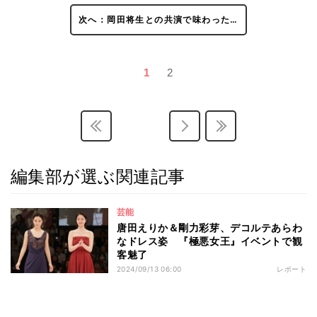
次へ：岡田将生との共演で味わった…
1
2
編集部が選ぶ関連記事
芸能
唐田えりか＆剛力彩芽、デコルテあらわ
なドレス姿 『極悪女王』イベントで観
客魅了
2024/09/13 06:00
レポート