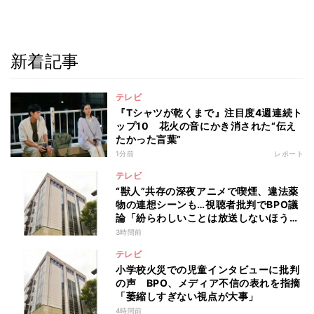
新着記事
テレビ
『Tシャツが乾くまで』注目度4週連続ト
ップ10 花火の音にかき消された“伝え
たかった言葉”
1分前
レポート
テレビ
“獣人”共存の深夜アニメで喫煙、違法薬
物の連想シーンも…視聴者批判でBPO議
論「紛らわしいことは放送しないほう
が」
3時間前
テレビ
小学校火災での児童インタビューに批判
の声 BPO、メディア不信の表れを指摘
「萎縮しすぎない視点が大事」
4時間前