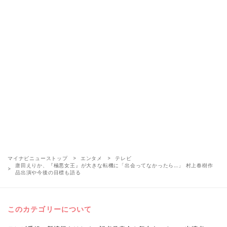
マイナビニューストップ
エンタメ
テレビ
唐田えりか、『極悪女王』が大きな転機に「出会ってなかったら…」 村上春樹作
品出演や今後の目標も語る
このカテゴリーについて