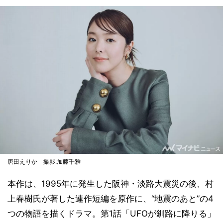
唐田えりか 撮影:加藤千雅
本作は、1995年に発生した阪神・淡路大震災の後、村
上春樹氏が著した連作短編を原作に、“地震のあと”の4
つの物語を描くドラマ。第1話「UFOが釧路に降りる」