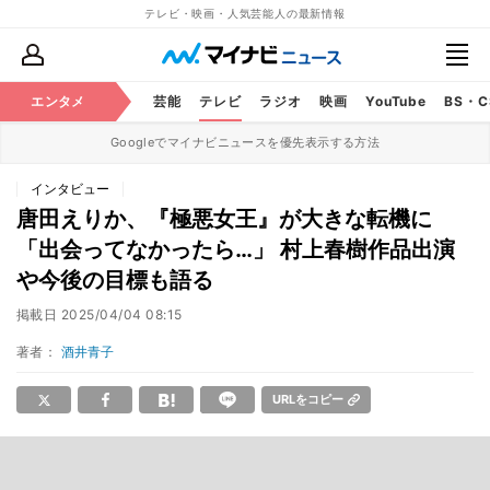
テレビ・映画・人気芸能人の最新情報
エンタメ
芸能
テレビ
ラジオ
映画
YouTube
BS・
Googleでマイナビニュースを優先表示する方法
インタビュー
唐田えりか、『極悪女王』が大きな転機に
「出会ってなかったら…」 村上春樹作品出演
や今後の目標も語る
掲載日
2025/04/04 08:15
著者：
酒井青子
URLをコピー