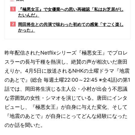
『極悪女王』で女優業への思い再確認「私はお芝居がし
1
たいんだ」
岡田将生との共演で味わった初めての感覚「すごく楽し
2
かった」
昨年配信されたNetflixシリーズ『極悪女王』でプロレ
スラーの長与千種を熱演し、絶賛の声が相次いだ唐田
えりか。4月5日に放送されるNHKの土曜ドラマ『地震
のあとで』(総合 毎週土曜22:00～22:45 ※全4話)の第1
話では、岡田将生演じる主人公・小村が出会う不思議
な雰囲気の女性・シマオを演じている。唐田にインタ
ビューし、『極悪女王』が自身に与えた変化、そして
『地震のあとで』が自身にとってどんな経験になった
のか話を聞いた。