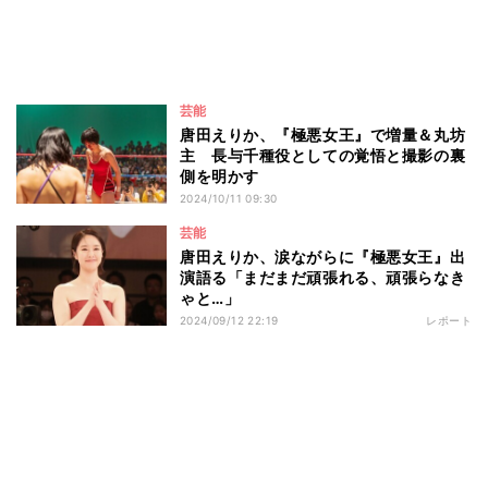
芸能
唐田えりか、『極悪女王』で増量＆丸坊
主 長与千種役としての覚悟と撮影の裏
側を明かす
2024/10/11 09:30
芸能
唐田えりか、涙ながらに『極悪女王』出
演語る「まだまだ頑張れる、頑張らなき
ゃと…」
2024/09/12 22:19
レポート