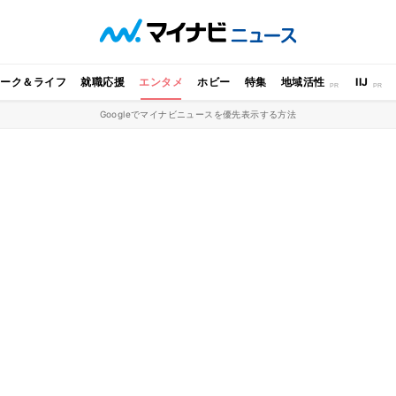
ワーク＆ライフ
就職応援
エンタメ
ホビー
特集
地域活性
IIJ
Googleでマイナビニュースを優先表示する方法