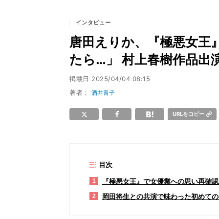
インタビュー
唐田えりか、『極悪女王
たら…」 村上春樹作品出
掲載日
2025/04/04 08:15
著者：
酒井青子
URLをコピー
目次
『極悪女王』で女優業への思い再確認
1
岡田将生との共演で味わった初めての
2