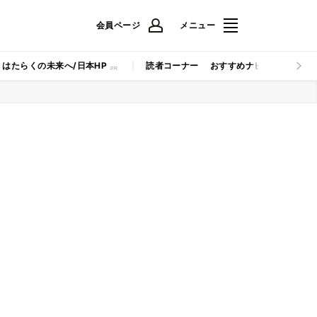
会員ページ
メニュー
はたらくの未来へ/日本HP
読者コーナー
おすすめナビ
マイナビB