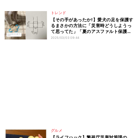
トレンド
【その手があったか!】愛犬の足を保護す
るまさかの方法に「災害時どうしようっ
て思ってた」「夏のアスファルト保護に
もよさげー」と注目集まる – 警視庁のラ
2025/03/03 09:44
イフハック
グルメ
【ライフハック】警視庁災害対策課の