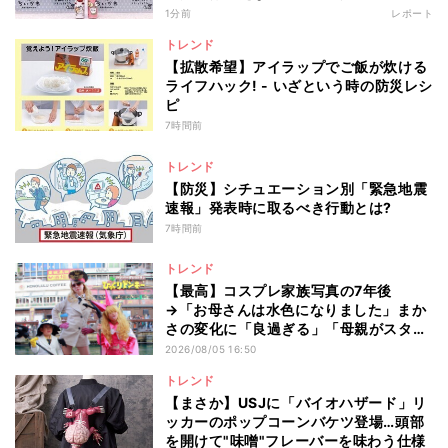
いんか」
1分前
レポート
トレンド
【拡散希望】アイラップでご飯が炊ける
ライフハック! - いざという時の防災レシ
ピ
7時間前
トレンド
【防災】シチュエーション別「緊急地震
速報」発表時に取るべき行動とは?
7時間前
トレンド
【最高】コスプレ家族写真の7年後
→「お母さんは水色になりました」まか
さの変化に「良過ぎる」「母親がスタン
ドwww」と6.8万いいね
2026/08/05 16:50
トレンド
【まさか】USJに「バイオハザード」リ
ッカーのポップコーンバケツ登場…頭部
を開けて"味噌"フレーバーを味わう仕様