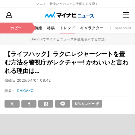
アニメ・特撮などのコアな情報をより深く
ミック
ホビー
おもちゃ
特撮
将棋
トレンド
キャラクター
Sponsored
Googleでマイナビニュースを優先表示する方法
【ライフハック】ラクにレジャーシートを畳
む方法を警視庁がレクチャー! かわいいと言わ
れる理由は…
掲載日
2025/04/04 09:42
著者：
CHIGAKO
URLをコピー