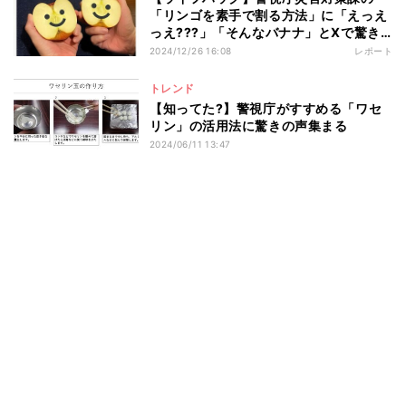
「リンゴを素手で割る方法」に「えっえ
っえ???」「そんなバナナ」とXで驚き
の声
2024/12/26 16:08
レポート
トレンド
【知ってた?】警視庁がすすめる「ワセ
リン」の活用法に驚きの声集まる
2024/06/11 13:47