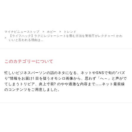
マイナビニューストップ
ホビー
トレンド
【ライフハック】ラクにレジャーシートを畳む方法を警視庁がレクチャー! かわ
いいと言われる理由は…
このカテゴリーについて
忙しいビジネスパーソンの話のネタになる、ネットやSNSで旬の"バズ
り"情報をお届け! 目を疑うオモシロ画像から、思わず「へ～」と声がで
てしまうトリビア、炎上寸前? のやや過激な内容まで……ネット最前線
のコンテンツをご用意しました。