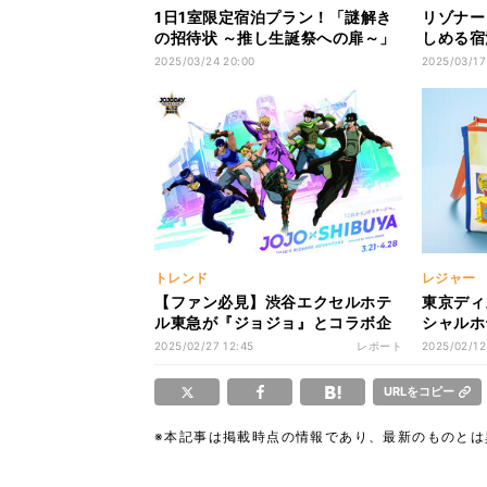
1日1室限定宿泊プラン！「謎解き
リゾナー
の招待状 ～推し生誕祭への扉～」
しめる宿
販売開始
とに挑戦
2025/03/24 20:00
2025/03/17
トレンド
レジャー
【ファン必見】渋谷エクセルホテ
東京ディ
ル東急が『ジョジョ』とコラボ企
シャルホ
画展開 -「トニオの料理が食べた
付き宿泊
2025/02/27 12:45
レポート
2025/02/12
いい…」「エイジャの赤石ケーキ
いいな～」と話題
URLをコピー
※本記事は掲載時点の情報であり、最新のものと