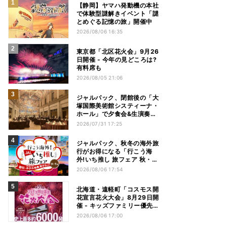
【静岡】ヤマハ発動機の本社
で体験型謎解きイベント「謎
とめぐる記憶の旅」開催中
2026/08/06 16:35
東京都「北区花火会」9月26
日開催 - 今年の見どころは?
有料席も
2026/08/05 21:06
ジャルパック、閉館後の「大
塚国際美術館システィーナ・
ホール」で夕食会&生演奏を
楽しむツアーを販売 – 徳島を
2026/07/31 17:25
巡る5つのコース
ジャルパック、秋冬の海外旅
行がお得になる「行こう海
外!いち推し 旅フェア 秋・冬
編」フェアを開催
2026/08/06 17:54
北海道・遠軽町「コスモス開
花宣言花火大会」8月29日開
催 - キッズファミリー優先観
覧エリアも新設
2026/08/06 17:00