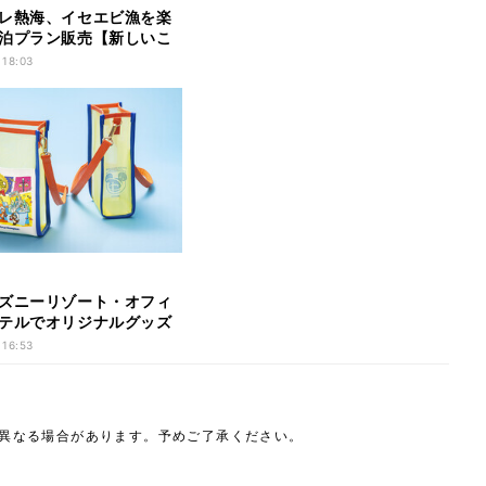
レ熱海、イセエビ漁を楽
泊プラン販売【新しいこ
】
 18:03
ズニーリゾート・オフィ
テルでオリジナルグッズ
プラン
 16:53
は異なる場合があります。予めご了承ください。