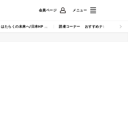
会員ページ
メニュー
はたらくの未来へ/日本HP
読者コーナー
おすすめナビ
マイナビB