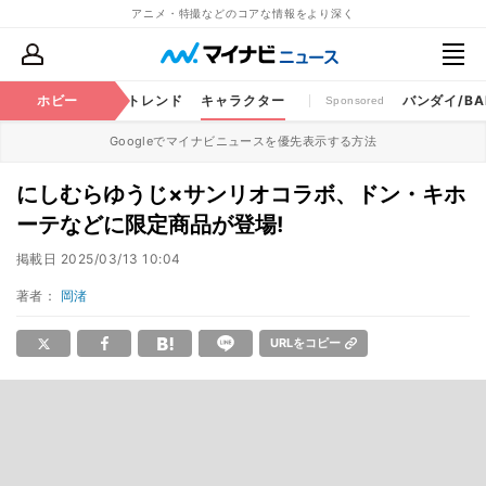
アニメ・特撮などのコアな情報をより深く
ちゃ
特撮
ホビー
将棋
トレンド
キャラクター
バンダイ/BAN
Sponsored
Googleでマイナビニュースを優先表示する方法
にしむらゆうじ×サンリオコラボ、ドン・キホ
ーテなどに限定商品が登場!
掲載日
2025/03/13 10:04
著者：
岡渚
URLをコピー