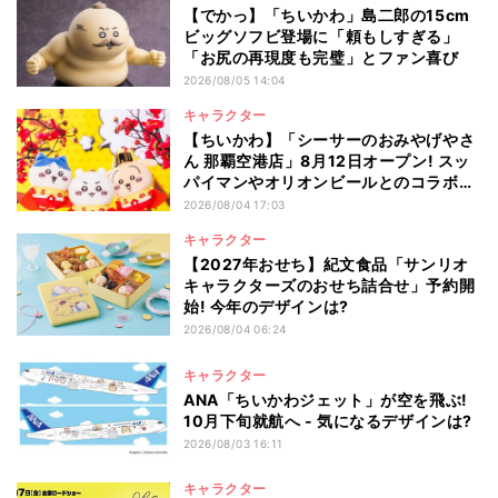
【でかっ】「ちいかわ」島二郎の15cm
ビッグソフビ登場に「頼もしすぎる」
「お尻の再現度も完璧」とファン喜び
2026/08/05 14:04
キャラクター
【ちいかわ】「シーサーのおみやげやさ
ん 那覇空港店」8月12日オープン! スッ
パイマンやオリオンビールとのコラボ商
品一覧
2026/08/04 17:03
キャラクター
【2027年おせち】紀文食品「サンリオ
キャラクターズのおせち詰合せ」予約開
始! 今年のデザインは?
2026/08/04 06:24
キャラクター
ANA「ちいかわジェット」が空を飛ぶ!
10月下旬就航へ - 気になるデザインは?
2026/08/03 16:11
キャラクター