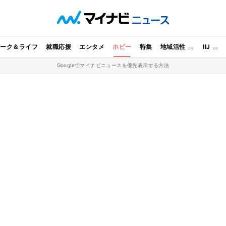
ワーク＆ライフ
就職応援
エンタメ
ホビー
特集
地域活性
IIJ
Googleでマイナビニュースを優先表示する方法