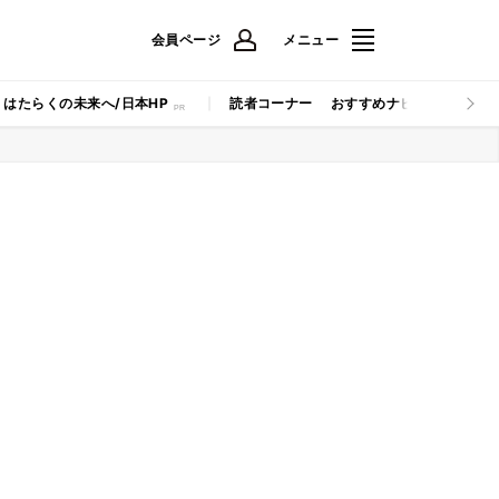
会員ページ
メニュー
はたらくの未来へ/日本HP
読者コーナー
おすすめナビ
マイナビB